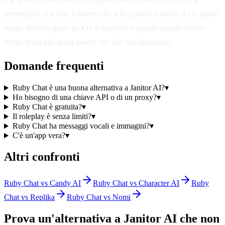
interruzioni, e ti tieni la libertà che ti ha portato a Janitor AI in primo
luogo. Provala gratis su iOS e Android, e guarda quanto del tuo
tempo torna alla storia invece che alla configurazione.
Domande frequenti
Ruby Chat è una buona alternativa a Janitor AI?
▾
Ho bisogno di una chiave API o di un proxy?
▾
Ruby Chat è gratuita?
▾
Il roleplay è senza limiti?
▾
Ruby Chat ha messaggi vocali e immagini?
▾
C'è un'app vera?
▾
Altri confronti
Ruby Chat vs Candy AI
Ruby Chat vs Character AI
Ruby
Chat vs Replika
Ruby Chat vs Nomi
Prova un'alternativa a Janitor AI che non