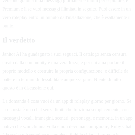
versione gratuita ti dà messaggi giornalieri e rubini per esplorare, e
Premium è lì se vuoi messaggi illimitati in seguito. Puoi essere in un
vero roleplay entro un minuto dall'installazione, che è esattamente il
punto.
Il verdetto
Janitor AI ha guadagnato i suoi seguaci. Il catalogo senza censura
creato dalla community è una vera forza, e per chi ama portare il
proprio modello e costruire la propria configurazione, è difficile da
battere in termini di flessibilità e ampiezza pure. Niente di tutto
questo è in discussione qui.
La domanda è cosa vuoi da un'app di roleplay giorno per giorno. Se
la risposta è una chat senza limiti che funziona semplicemente, con
messaggi vocali, immagini, scenari, personaggi e memoria, in un'app
nativa che scarichi una volta e non devi mai configurare, Ruby Chat
è la scelta più semplice e completa. Salti le chiavi, i proxy e le