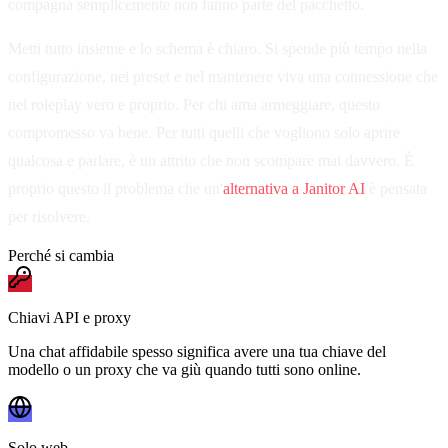
compagna semplicemente non fanno parte del pacchetto.
Metti tutto insieme e lo schema è chiaro. Si spende più tempo nella
configurazione, nei preset e nel mantenere viva una connessione che
nel roleplay vero e proprio. Per chi ama armeggiare, questo
compromesso va bene. Per tutti quelli che vogliono solo aprire
qualcosa e parlare, è un attrito che non scompare mai davvero. È
proprio questo il problema che un'
alternativa a Janitor AI
è pensata
per risolvere.
Perché si cambia
Chiavi API e proxy
Una chat affidabile spesso significa avere una tua chiave del
modello o un proxy che va giù quando tutti sono online.
Solo web