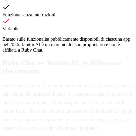
Funziona senza interruzioni
Variabile
Basato sulle funzionalità pubblicamente disponibili di ciascuna app
nel 2026. Janitor AI è un marchio del suo proprietario e non è
affiliata a Ruby Chat.
Ruby Chat vs Janitor AI: le differenze
che contano
Ruby Chat e Janitor AI credono entrambe nel roleplay senza limiti in
cui l'adulto alla tastiera dà il tono. Si separano su quanto lavoro devi
fare per arrivarci. Janitor AI ti consegna i pezzi e si fida che tu li
monti. Ruby Chat ti manda tutto già assemblato: il modello, l'app, la
voce, le immagini e gli strumenti per costruire una storia a cui puoi
tornare. Ecco dove si vede nella pratica quotidiana.