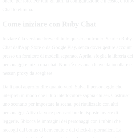
onere, per loro. Per tutti gli altri, la configurazione è il costo, e Ruby
Chat lo elimina.
Come iniziare con Ruby Chat
Iniziare è la versione breve di tutto questo confronto. Scarica Ruby
Chat dall'App Store o da Google Play, senza dover gestire account
presso un fornitore di modelli separato. Aprila, sfoglia la libreria dei
personaggi e inizia una chat. Non c'è nessuna chiave da incollare e
nessun proxy da scegliere.
Da lì puoi approfondire quanto vuoi. Salva il personaggio che
interpreti in modo che il tuo interlocutore sappia chi sei. Costruisci
uno scenario per impostare la scena, poi riutilizzalo con altri
personaggi. Attiva la voce per ascoltare le risposte invece di
leggerle. Sblocca le immagini dei personaggi con i rubini che
raccogli dal bonus di benvenuto e dai check-in giornalieri. La