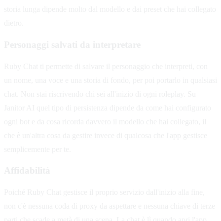
storia lunga dipende molto dal modello e dai preset che hai collegato
dietro.
Personaggi salvati da interpretare
Ruby Chat ti permette di salvare il personaggio che interpreti, con
un nome, una voce e una storia di fondo, per poi portarlo in qualsiasi
chat. Non stai riscrivendo chi sei all'inizio di ogni roleplay. Su
Janitor AI quel tipo di persistenza dipende da come hai configurato
ogni bot e da cosa ricorda davvero il modello che hai collegato, il
che è un'altra cosa da gestire invece di qualcosa che l'app gestisce
semplicemente per te.
Affidabilità
Poiché Ruby Chat gestisce il proprio servizio dall'inizio alla fine,
non c'è nessuna coda di proxy da aspettare e nessuna chiave di terze
parti che scade a metà di una scena. La chat è lì quando apri l'app.