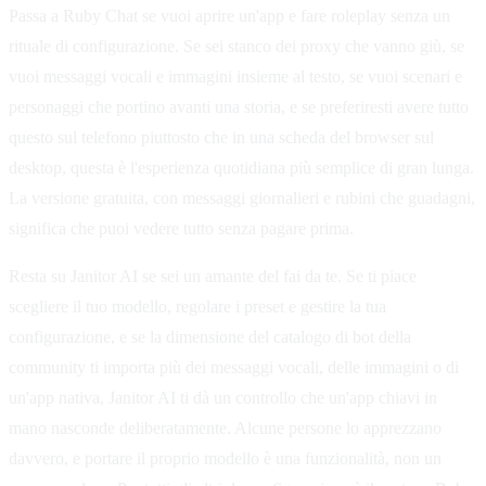
Passa a Ruby Chat se vuoi aprire un'app e fare roleplay senza un
rituale di configurazione. Se sei stanco dei proxy che vanno giù, se
vuoi messaggi vocali e immagini insieme al testo, se vuoi scenari e
personaggi che portino avanti una storia, e se preferiresti avere tutto
questo sul telefono piuttosto che in una scheda del browser sul
desktop, questa è l'esperienza quotidiana più semplice di gran lunga.
La versione gratuita, con messaggi giornalieri e rubini che guadagni,
significa che puoi vedere tutto senza pagare prima.
Resta su Janitor AI se sei un amante del fai da te. Se ti piace
scegliere il tuo modello, regolare i preset e gestire la tua
configurazione, e se la dimensione del catalogo di bot della
community ti importa più dei messaggi vocali, delle immagini o di
un'app nativa, Janitor AI ti dà un controllo che un'app chiavi in
mano nasconde deliberatamente. Alcune persone lo apprezzano
davvero, e portare il proprio modello è una funzionalità, non un