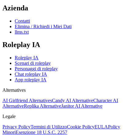
Azienda
Contatti
Elimina / Richiedi i Miei Dati
llms.txt
Roleplay IA
Roleplay IA
Scenari di roleplay
Personaggi di roleplay
Chat roleplay IA
App roleplay IA
Alternatives
AI Girlfriend Alternatives
Candy AI Alternative
Character AI
Alternative
Replika Alternative
Janitor AI Alternative
Legale
Privacy Policy
Termini di Utilizzo
Cookie Policy
EULA
Policy
Minori
Esenzione 18 U.S.C. 2257