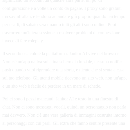
significano un account da qualche altra parte, un po' di
configurazione e a volte un conto da pagare. I proxy sono gratuiti
ma sovraffollati, e tendono ad andare giù proprio quando hai tempo
per usarli, di sabato sera quando tutti gli altri sono online. Puoi
trascorrere un'intera sessione a risolvere problemi di connessione
invece di fare roleplay.
Il secondo ostacolo è la piattaforma. Janitor AI vive nel browser.
Non c'è un'app nativa sulla tua schermata iniziale, nessuna notifica
push quando vuoi riprendere una storia, e niente che si senta a casa
sul tuo telefono. Gli utenti mobile ricevono un sito web, non un'app,
e un sito web è facile da perdere in un mare di schede.
Poi ci sono i pezzi mancanti. Janitor AI è testo in una finestra di
chat. Non ci sono messaggi vocali, quindi un personaggio non parla
mai davvero. Non c'è una vera galleria di immagini costruita intorno
ai personaggi con cui parli. Gli extra che fanno sentire presente una