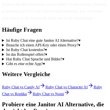
Freiheit, die dich überhaupt erst zu Janitor AI gebracht hat. Probiere
es kostenlos auf iOS und Android und beobachte, wie viel deiner
Zeit zurück in die Geschichte fließt statt in die Einrichtung.
Häufige Fragen
Ist Ruby Chat eine gute Janitor AI Alternative?
▾
Brauche ich einen API-Key oder einen Proxy?
▾
Ist Ruby Chat kostenlos?
▾
Ist das Rollenspiel offen?
▾
Hat Ruby Chat Sprache und Bilder?
▾
Gibt es eine echte App?
▾
Weitere Vergleiche
Ruby Chat vs Candy AI
Ruby Chat vs Character AI
Ruby
Chat vs Replika
Ruby Chat vs Nomi
Probiere eine Janitor AI Alternative, die