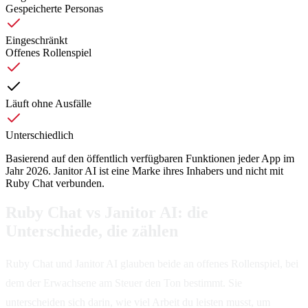
Gespeicherte Personas
Eingeschränkt
Offenes Rollenspiel
Läuft ohne Ausfälle
Unterschiedlich
Basierend auf den öffentlich verfügbaren Funktionen jeder App im
Jahr 2026. Janitor AI ist eine Marke ihres Inhabers und nicht mit
Ruby Chat verbunden.
Ruby Chat vs Janitor AI: die
Unterschiede, die zählen
Ruby Chat und Janitor AI glauben beide an offenes Rollenspiel, bei
dem der Erwachsene am Steuer den Ton bestimmt. Sie
unterscheiden sich darin, wie viel Arbeit du leisten musst, um