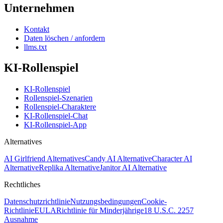
Unternehmen
Kontakt
Daten löschen / anfordern
llms.txt
KI-Rollenspiel
KI-Rollenspiel
Rollenspiel-Szenarien
Rollenspiel-Charaktere
KI-Rollenspiel-Chat
KI-Rollenspiel-App
Alternatives
AI Girlfriend Alternatives
Candy AI Alternative
Character AI
Alternative
Replika Alternative
Janitor AI Alternative
Rechtliches
Datenschutzrichtlinie
Nutzungsbedingungen
Cookie-
Richtlinie
EULA
Richtlinie für Minderjährige
18 U.S.C. 2257
Ausnahme