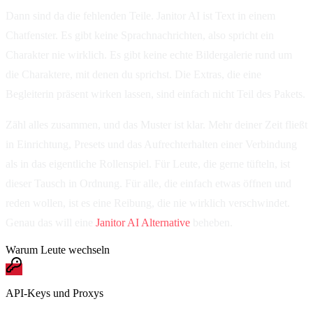
Dann sind da die fehlenden Teile. Janitor AI ist Text in einem
Chatfenster. Es gibt keine Sprachnachrichten, also spricht ein
Charakter nie wirklich. Es gibt keine echte Bildergalerie rund um
die Charaktere, mit denen du sprichst. Die Extras, die eine
Begleiterin präsent wirken lassen, sind einfach nicht Teil des Pakets.
Zähl alles zusammen, und das Muster ist klar. Mehr deiner Zeit fließt
in Einrichtung, Presets und das Aufrechterhalten einer Verbindung
als in das eigentliche Rollenspiel. Für Leute, die gerne tüfteln, ist
dieser Tausch in Ordnung. Für alle, die einfach etwas öffnen und
reden wollen, ist es eine Reibung, die nie wirklich verschwindet.
Genau das will eine
Janitor AI Alternative
beheben.
Warum Leute wechseln
API-Keys und Proxys