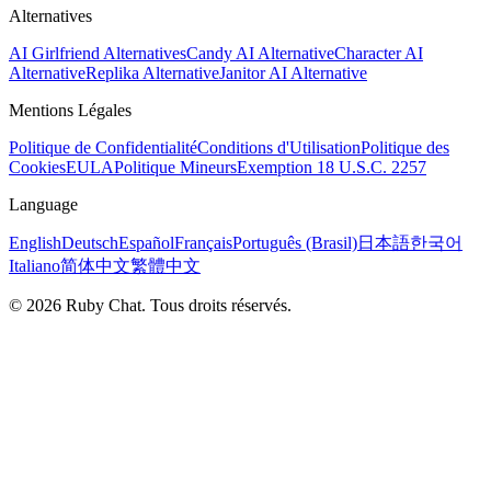
Alternatives
AI Girlfriend Alternatives
Candy AI Alternative
Character AI
Alternative
Replika Alternative
Janitor AI Alternative
Mentions Légales
Politique de Confidentialité
Conditions d'Utilisation
Politique des
Cookies
EULA
Politique Mineurs
Exemption 18 U.S.C. 2257
Language
English
Deutsch
Español
Français
Português (Brasil)
日本語
한국어
Italiano
简体中文
繁體中文
© 2026 Ruby Chat. Tous droits réservés.