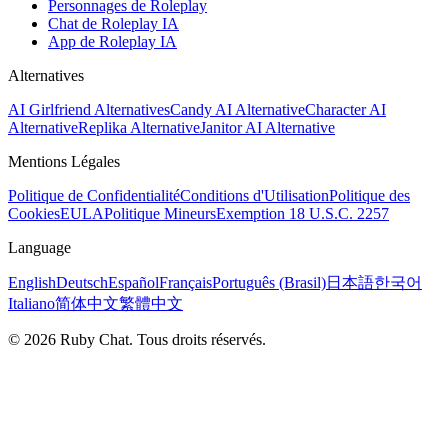
Personnages de Roleplay
Chat de Roleplay IA
App de Roleplay IA
Alternatives
AI Girlfriend Alternatives
Candy AI Alternative
Character AI
Alternative
Replika Alternative
Janitor AI Alternative
Mentions Légales
Politique de Confidentialité
Conditions d'Utilisation
Politique des
Cookies
EULA
Politique Mineurs
Exemption 18 U.S.C. 2257
Language
English
Deutsch
Español
Français
Português (Brasil)
日本語
한국어
Italiano
简体中文
繁體中文
© 2026 Ruby Chat. Tous droits réservés.