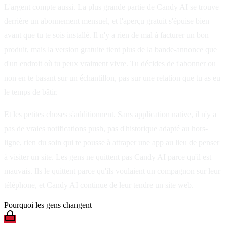
L'argent compte aussi. La plus grande partie de Candy AI se trouve
derrière un abonnement mensuel, et l'aperçu gratuit s'épuise bien
avant que tu te sois installé. Il n'y a rien de mal à facturer un bon
produit, mais la version gratuite tient plus de la bande-annonce que
d'un endroit où tu peux vraiment vivre. Tu décides de t'abonner ou
non en te basant sur un échantillon, pas sur une relation que tu as eu
le temps de bâtir.
Et les petites choses s'additionnent. Sans application native, il n'y a
pas de vraies notifications push, pas d'historique adapté au hors-
ligne, rien du soin qui te pousse à attraper une app au lieu de penser
à visiter un site. Les gens ne quittent pas Candy AI parce qu'il est
mauvais. Ils le quittent parce qu'ils voulaient un compagnon sur leur
téléphone, et Candy AI continue de leur tendre un site web.
Pourquoi les gens changent