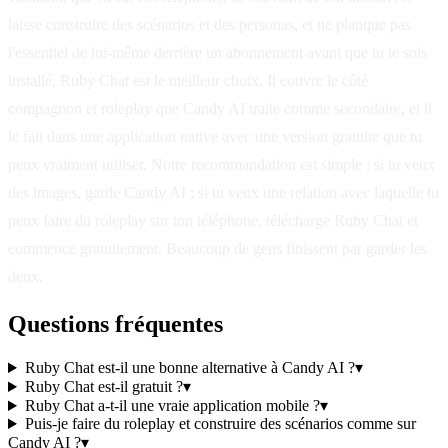
laisse construire des scénarios et des personas, et ne planque pas
l'essentiel de lui-même derrière un abonnement avant que tu te sois
installé, Ruby Chat est le meilleur choix. Il couvre le côté
compagnon et roleplay que Candy AI traite comme secondaire, et il
le fait dans une application native avec une version gratuite que tu
peux vraiment utiliser. Notre recommandation est simple : si tu veux
des images, garde Candy AI ; si tu veux une relation avec laquelle tu
peux faire du roleplay sur ton téléphone, télécharge Ruby Chat et
commence gratuitement. Beaucoup de gens finissent par garder les
deux.
Questions fréquentes
Ruby Chat est-il une bonne alternative à Candy AI ?
▾
Ruby Chat est-il gratuit ?
▾
Ruby Chat a-t-il une vraie application mobile ?
▾
Puis-je faire du roleplay et construire des scénarios comme sur
Candy AI ?
▾