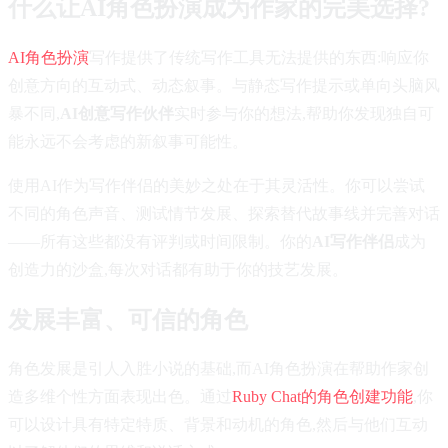
什么让AI角色扮演成为作家的完美选择?
AI角色扮演
写作提供了传统写作工具无法提供的东西:响应你
创意方向的互动式、动态叙事。与静态写作提示或单向头脑风
暴不同,
AI创意写作伙伴
实时参与你的想法,帮助你发现独自可
能永远不会考虑的新叙事可能性。
使用AI作为写作伴侣的美妙之处在于其灵活性。你可以尝试
不同的角色声音、测试情节发展、探索替代故事线并完善对话
——所有这些都没有评判或时间限制。你的
AI写作伴侣
成为
创造力的沙盒,每次对话都有助于你的技艺发展。
发展丰富、可信的角色
角色发展是引人入胜小说的基础,而AI角色扮演在帮助作家创
造多维个性方面表现出色。通过
Ruby Chat的角色创建功能
,你
可以设计具有特定特质、背景和动机的角色,然后与他们互动