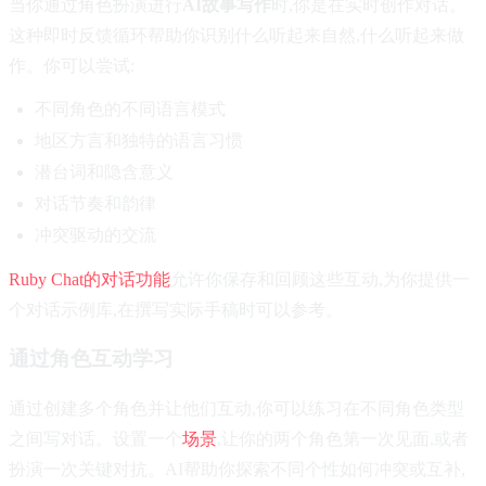
当你通过角色扮演进行
AI故事写作
时,你是在实时创作对话。
这种即时反馈循环帮助你识别什么听起来自然,什么听起来做
作。你可以尝试:
不同角色的不同语言模式
地区方言和独特的语言习惯
潜台词和隐含意义
对话节奏和韵律
冲突驱动的交流
Ruby Chat的对话功能
允许你保存和回顾这些互动,为你提供一
个对话示例库,在撰写实际手稿时可以参考。
通过角色互动学习
通过创建多个角色并让他们互动,你可以练习在不同角色类型
之间写对话。设置一个
场景
,让你的两个角色第一次见面,或者
扮演一次关键对抗。AI帮助你探索不同个性如何冲突或互补,