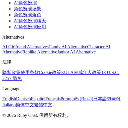
AI角色扮演
角色扮演场景
角色扮演角色
AI角色扮演聊天
AI角色扮演应用
Alternatives
AI Girlfriend Alternatives
Candy AI Alternative
Character AI
Alternative
Replika Alternative
Janitor AI Alternative
法律
隐私政策
使用条款
Cookie政策
EULA
未成年人政策
18 U.S.C.
2257 豁免
Language
English
Deutsch
Español
Français
Português (Brasil)
日本語
한국어
Italiano
简体中文
繁體中文
© 2026 Ruby Chat. 保留所有权利。