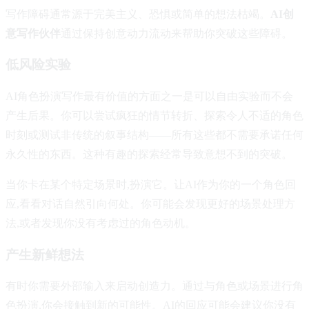
写作障碍通常源于完美主义、恐惧或简单的想法枯竭。
AI创
意写作伙伴
通过保持创意动力流动来帮助你突破这些障碍。
低风险实验
AI角色扮演写作最有价值的方面之一是可以自由实验而不会
产生后果。你可以尝试疯狂的情节转折、探索令人不适的角色
时刻或测试非传统的叙事结构——所有这些都不需要承诺任何
永久性的东西。这种有趣的探索经常导致意想不到的突破。
当你卡在某个特定场景时,扮演它。让AI作为你的一个角色回
应,看看对话自然引向何处。你可能会发现更好的场景处理方
法,或者发现你没有考虑过的角色动机。
产生新鲜想法
有时你需要外部输入来启动创造力。通过与角色或场景进行角
色扮演,你会接触到新的可能性。AI的回应可能会建议你没有