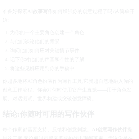
准备好探索
AI故事写作
如何增强你的创意过程了吗?从简单开
始:
为你的一个主要角色创建一个角色
与他们谈论他们的背景
询问他们如何应对关键情节事件
记下你对他们的声音和个性的了解
将这些见解应用到你的手稿中
你越多地将AI角色扮演作为写作工具,它就越自然地融入你的
创意工作流程。你会对何时使用它产生直觉——用于角色发
展、对话测试、世界构建或突破创意障碍。
结论:你随时可用的写作伙伴
每个作家都需要支持、反馈和创意刺激。
AI创意写作伙伴
提
供这三者,无论何时灵感来袭或挑战出现都可用。无论你是在