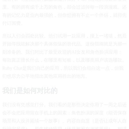
里。有的拥有成千上万的角色，却会过滤掉每一段浪漫戏。还
有的记忆力是业内最强的，但你想拥有不止一个伴侣，就得先
付订阅费。
所以人们会四处比较。他们试用一款应用，撞上一堵墙，然后
开始寻找能解决那个具体烦恼的替代品。这份指南就是为那一
刻准备的。我们对比了最受欢迎的AI女友和角色扮演应用：
每款真正擅长什么，在哪里有短板，以及哪类用户该选哪款。
Ruby Chat是我们自己的应用，所以我们会坦白这一点，但我
们也尽力公平地指出其他应用胜出的地方。
我们是如何对比的
我们没有凭感觉打分。我们看的是那些决定你用了一周之后还
会不会把应用留在手机上的因素：角色扮演的深度（能否保存
场景和人设并延续一个故事）、内容自由度（是否让成年人自
行设定尺度）、原生移动应用（还是被困在浏览器里）、对话