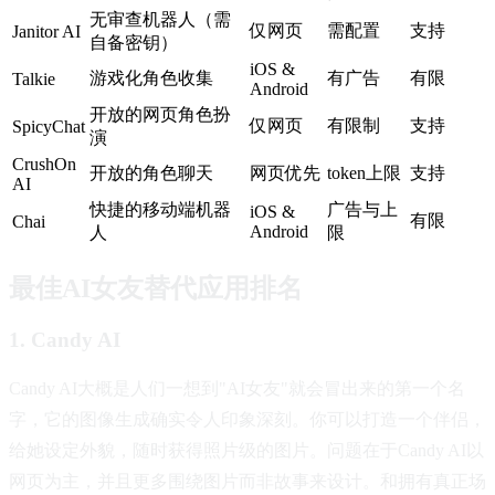
无审查机器人（需
仅网页
需配置
支持
Janitor AI
自备密钥）
iOS &
游戏化角色收集
有广告
有限
Talkie
Android
开放的网页角色扮
仅网页
有限制
支持
SpicyChat
演
CrushOn
开放的角色聊天
网页优先
token上限
支持
AI
快捷的移动端机器
广告与上
iOS &
有限
Chai
Android
人
限
最佳AI女友替代应用排名
1. Candy AI
Candy AI大概是人们一想到"AI女友"就会冒出来的第一个名
字，它的图像生成确实令人印象深刻。你可以打造一个伴侣，
给她设定外貌，随时获得照片级的图片。问题在于Candy AI以
网页为主，并且更多围绕图片而非故事来设计。和拥有真正场