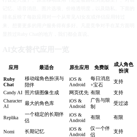
记忆、语音消息、图片选项、价格透明度，以及隐私。下面的
排名反映了每款应用对一个从常见AI女友或伴侣应用转过
来、想要更多的用户服务得有多好。凡是竞争对手在某方面明
显胜过Ruby Chat的地方，我们都会直说。
AI女友替代应用一览
成人角色
应用
最适合
原生应用
免费版
扮演
移动端角色扮演与
每日消息
Ruby
iOS &
支持
Chat
Android
陪伴
+宝石
Candy AI
照片级图像生成
网页优先
有限
支持
广告与限
Character
iOS &
最大的角色库
受过滤
AI
Android
制
一个稳定的长期伴
iOS &
有限
有限
Replika
Android
侣
仅一个伴
iOS &
长期记忆
支持
Nomi
Android
侣