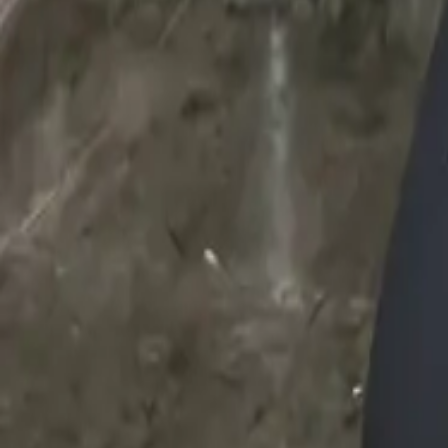
24岁 · 女性 · 美国（德克萨斯）
活泼
爱玩
外向
我是Sadie，24岁，来自德克萨斯的一个小镇。我活泼、爱