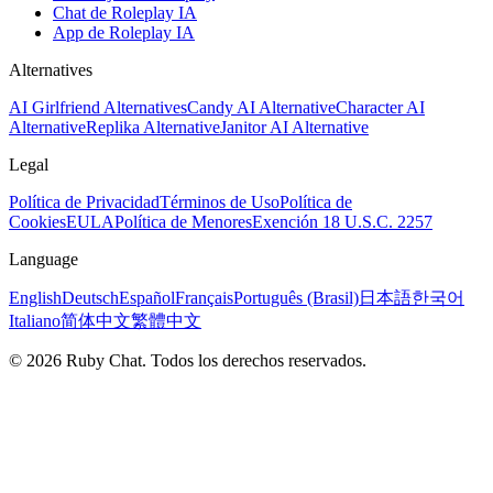
Chat de Roleplay IA
App de Roleplay IA
Alternatives
AI Girlfriend Alternatives
Candy AI Alternative
Character AI
Alternative
Replika Alternative
Janitor AI Alternative
Legal
Política de Privacidad
Términos de Uso
Política de
Cookies
EULA
Política de Menores
Exención 18 U.S.C. 2257
Language
English
Deutsch
Español
Français
Português (Brasil)
日本語
한국어
Italiano
简体中文
繁體中文
© 2026 Ruby Chat. Todos los derechos reservados.