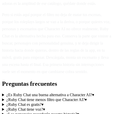
adoras es la amplitud de ese catálogo, quédate donde estás.
Pero si estás aquí porque el filtro no deja de matar tus escenas,
porque los roleplays largos se van a la deriva, o porque quieres voz,
personas y escenarios que Character AI no ofrece realmente, Ruby
Chat es la alternativa hecha para eso. Conserva la parte que viniste a
buscar, personajes con personalidad genuina, y te deja dirigir la
historia hacia donde quieras, dentro de las reglas de la app, en tu
móvil, gratis para empezar. Descárgala, monta un escenario y lleva
una escena hasta el final. Esa primera historia sin interrupciones
suele ser el momento en que cambiarse cobra sentido.
Preguntas frecuentes
¿Es Ruby Chat una buena alternativa a Character AI?
▾
¿Ruby Chat tiene menos filtro que Character AI?
▾
¿Ruby Chat es gratis?
▾
¿Ruby Chat tiene voz?
▾