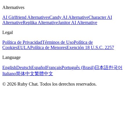
Alternatives
AI Girlfriend Alternatives
Candy AI Alternative
Character AI
Alternative
Replika Alternative
Janitor AI Alternative
Legal
Política de Privacidad
Términos de Uso
Política de
Cookies
EULA
Política de Menores
Exención 18 U.S.C. 2257
Language
English
Deutsch
Español
Français
Português (Brasil)
日本語
한국어
Italiano
简体中文
繁體中文
© 2026 Ruby Chat. Todos los derechos reservados.