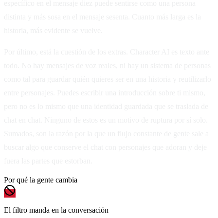
específico en el mensaje diez puede sentirse como una persona
distinta y más sosa en el mensaje sesenta. Cuanto más larga es la
historia, más evidente se vuelve.
Por último, está la cuestión de los extras. Character AI es texto ante
todo. No hay mensajes de voz reales, ni hay un sistema de personas
como tal para guardar quién quieres ser en una historia y reutilizarlo
entre personajes. Puedes escribir una introducción sobre ti mismo,
pero no es lo mismo que una identidad guardada que se traslada de
chat en chat. Ninguno de estos es un motivo de ruptura por sí solo.
Sumados, son la razón por la que un flujo constante de gente sale a
buscar algo que conserve el chat con personajes que adoran y deje
fuera las partes que estorban.
Por qué la gente cambia
El filtro manda en la conversación