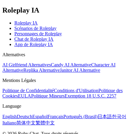
Roleplay IA
Roleplay IA
Scénarios de Roleplay
Personnages de Roleplay
Chat de Roleplay IA
App de Roleplay IA
Alternatives
AI Girlfriend Alternatives
Candy AI Alternative
Character AI
Alternative
Replika Alternative
Janitor AI Alternative
Mentions Légales
Politique de Confidentialité
Conditions d'Utilisation
Politique des
Cookies
EULA
Politique Mineurs
Exemption 18 U.S.C. 2257
Language
English
Deutsch
Español
Français
Português (Brasil)
日本語
한국어
Italiano
简体中文
繁體中文
© 2026 Ruby Chat. Tous droits réservés.