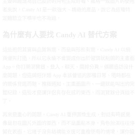
主要興趣是為自己設計的角色生成好看、風格一致圖片的使用
者來說，Candy AI 是一款強大、精緻的產品，說它為這種特
定體驗立下標竿也不為過。
為什麼有人要找 Candy AI 替代方案
這些抱怨其實與品質無關，而是與形態有關。Candy AI 以網
頁優先打造，所以它永遠不會變成你出於習慣就點開的主畫面
App。你打開瀏覽器、登入、聊天、關掉分頁。偶爾造訪沒什
麼問題，但這與陪伴類 App 本該營造的那種日常、隨時都在
的關係背道而馳。推播通知、主畫面圖示、一鍵就能叫出的完
整紀錄，這些才是讓伴侶有存在感的東西，而瀏覽器分頁給不
了。
再來是重心的問題。Candy AI 重押圖像生成，對話有時感覺
像是包在圖片外圍的東西，而不是重點本身。角色扮演往往停
留在表面。它幾乎沒有結構能支援可重複使用的情境，讓你設