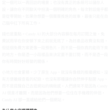
定一個可以一再回訪的場景；也沒有真正的系統可以儲存人
設，讓你在不同聊天中扮演一個明確的角色。每次對話幾乎都
是從零開始。如果你想要一個層層推進的故事，最後只能在自
己腦中扛下所有工作。
錢也是重點。Candy AI 的大部分內容鎖在每月訂閱之後，免
費試用早在你安頓下來之前就見底了。為好產品收費沒有錯，
但這個免費方案更像一段預告片，而不是一個你真的能待下來
的地方。你是憑一小段樣品來決定要不要訂閱，而不是憑一段
你有時間好好經營的關係。
小地方也會累積。少了原生 App，就沒有像樣的推播通知、沒
有方便離線查看的紀錄，也沒有那種讓你自然伸手點開 App、
而不是提醒自己去逛網站的精緻感。人們通常不是因為 Candy
AI 很差才離開，而是因為他們想要一位住在手機裡的伴侶，
Candy AI 卻一直遞給他們一個網站。