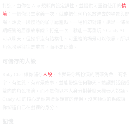
打造，由你在 App 規範內設定調性，並提供可重複使用的
情
境
：一個你只需定義一次、就能把任何角色放進去的場景與開
場。想要一段慢熱的咖啡廳邂逅、一場科幻對峙，還是一條長
期經營的居家故事線？打造一次，就能一再重玩。Candy AI
可以聊天，但幾乎沒有結構化、可重複的場景可以依靠，所以
角色扮演往往是重置，而不是延續。
可儲存的人設
Ruby Chat 讓你儲存
人設
，也就是你所扮演的明確角色，有名
字、有氣質、有背景故事，並能帶進任何聊天。這讓對話變成
雙向的角色扮演，而不是你以本人身分對著聊天機器人說話。
Candy AI 的核心是你創造並觀賞的伴侶，沒有類似的系統讓
你塑造自己在戲裡的身分。
記憶