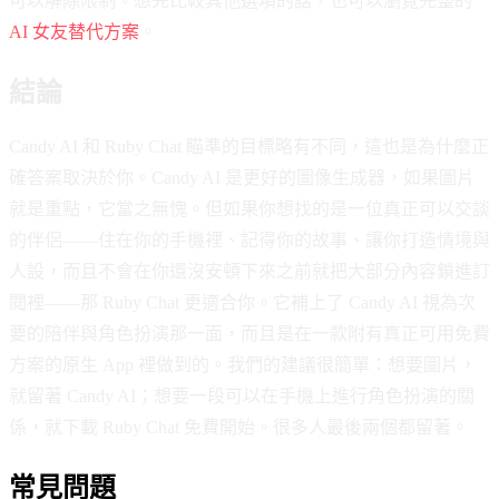
可以解除限制。想先比較其他選項的話，也可以瀏覽完整的
AI 女友替代方案
。
結論
Candy AI 和 Ruby Chat 瞄準的目標略有不同，這也是為什麼正
確答案取決於你。Candy AI 是更好的圖像生成器，如果圖片
就是重點，它當之無愧。但如果你想找的是一位真正可以交談
的伴侶——住在你的手機裡、記得你的故事、讓你打造情境與
人設，而且不會在你還沒安頓下來之前就把大部分內容鎖進訂
閱裡——那 Ruby Chat 更適合你。它補上了 Candy AI 視為次
要的陪伴與角色扮演那一面，而且是在一款附有真正可用免費
方案的原生 App 裡做到的。我們的建議很簡單：想要圖片，
就留著 Candy AI；想要一段可以在手機上進行角色扮演的關
係，就下載 Ruby Chat 免費開始。很多人最後兩個都留著。
常見問題