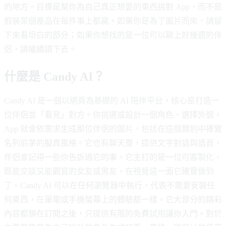
的地方。目標是幫你為自己真正想要的東西挑對 App，而不是
假裝某個產品在每件事上都贏。如果你是為了圖片而來，請留
下來看坦白的部分；如果你想找的是一位可以聊上好幾週的伴
侶，請繼續讀下去。
什麼是 Candy AI？
Candy AI 是一個以網頁為基礎的 AI 陪伴平台，核心是打造一
位伴侶並「看見」對方。你挑選或設計一個角色、選擇外貌，
App 就會依需求生成那位伴侶的圖片，包括在這個類別中確實
名列前茅的擬真風格。它也有聊天層，提供文字對話與語音，
伴侶會記得一些你告訴過它的事。它主打的是一位可客製化、
既能交談又能觀賞的女友或男友，在視覺這一面它確實做到
了。Candy AI 可以在任何瀏覽器中執行，代表不需要安裝任
何東西，在筆電或手機螢幕上的體驗都一樣。它大部分的精彩
內容都鎖在訂閱之後，只提供有限的免費試用讓你入門。對於