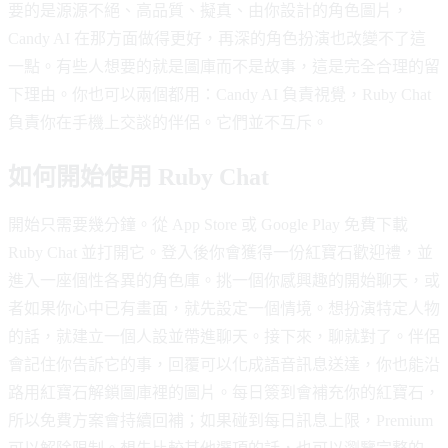
要的是源源不絕、高品質、擬真、由你設計的角色圖片，
Candy AI 在那方面做得更好，再深的角色扮演也改變不了這
一點。有些人想要的就是圖庫而不是故事，這是完全合理的留
下理由。你也可以兩個都用：Candy AI 負責視覺，Ruby Chat
負責你在手機上交談的伴侶。它們並不互斥。
如何開始使用 Ruby Chat
開始只需要幾分鐘。從 App Store 或 Google Play 免費下載
Ruby Chat 並打開它。登入後你會獲得一份紅寶石歡迎禮，並
進入一座個性各異的角色庫。挑一個你感興趣的開始聊天，或
者如果你心中已有畫面，就先設定一個情境。想扮演特定人物
的話，就建立一個人設並帶進聊天。接下來，聊就對了。伴侶
會記住你告訴它的事，回覆可以化成語音訊息送達，你也能沿
路用紅寶石解鎖圖庫裡的圖片。每日簽到會補充你的紅寶石，
所以免費方案會持續回補；如果碰到每日訊息上限，Premium