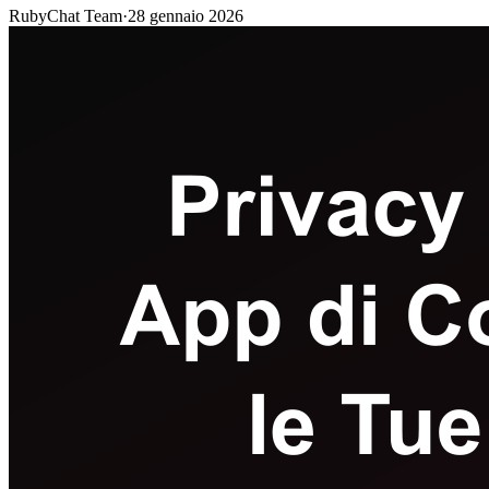
RubyChat Team
·
28 gennaio 2026