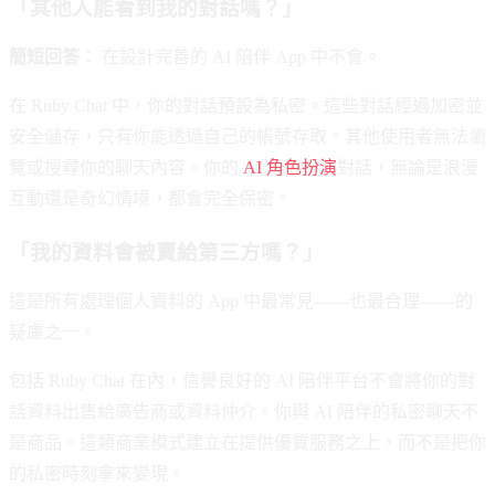
「其他人能看到我的對話嗎？」
簡短回答：
在設計完善的 AI 陪伴 App 中不會。
在 Ruby Chat 中，你的對話預設為私密。這些對話經過加密並
安全儲存，只有你能透過自己的帳號存取。其他使用者無法瀏
覽或搜尋你的聊天內容。你的
AI 角色扮演
對話，無論是浪漫
互動還是奇幻情境，都會完全保密。
「我的資料會被賣給第三方嗎？」
這是所有處理個人資料的 App 中最常見——也最合理——的
疑慮之一。
包括 Ruby Chat 在內，信譽良好的 AI 陪伴平台不會將你的對
話資料出售給廣告商或資料仲介。你與 AI 陪伴的私密聊天不
是商品。這類商業模式建立在提供優質服務之上，而不是把你
的私密時刻拿來變現。