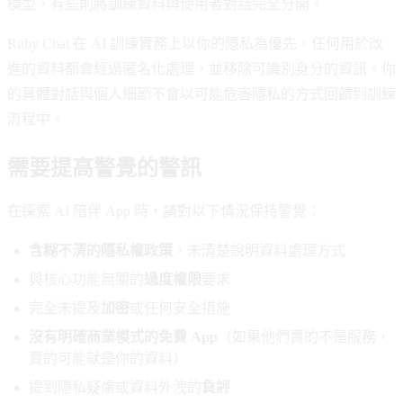
模型，有些則將訓練資料與使用者對話完全分開。
Ruby Chat 在 AI 訓練實務上以你的隱私為優先。任何用於改
進的資料都會經過匿名化處理，並移除可識別身分的資訊。你
的具體對話與個人細節不會以可能危害隱私的方式回饋到訓練
流程中。
需要提高警覺的警訊
在探索 AI 陪伴 App 時，請對以下情況保持警覺：
含糊不清的隱私權政策
，未清楚說明資料處理方式
與核心功能無關的
過度權限
要求
完全未提及
加密
或任何安全措施
沒有明確商業模式的免費 App
（如果他們賣的不是服務，
賣的可能就是你的資料）
提到隱私疑慮或資料外洩的
負評