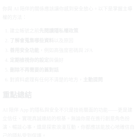
你與 AI 陪伴的關係應該讓你感到安全放心。以下是掌握主導
權的方法：
建立帳號之前
先閱讀隱私權政策
了解會蒐集哪些資料
以及原因
善用安全功能
，例如高強度密碼與 2FA
定期檢視你的設定
與偏好
刪除不再需要的舊對話
對資料處理有任何不清楚的地方，
主動提問
重點總結
AI 陪伴 App 的隱私與安全不只是技術層面的功能——更是建
立信任、實現真誠連結的根基。無論你是在進行創意角色扮
演、暢談心事，還是探索浪漫互動，你都應該能放心地確信自
己的隱私受到保護。