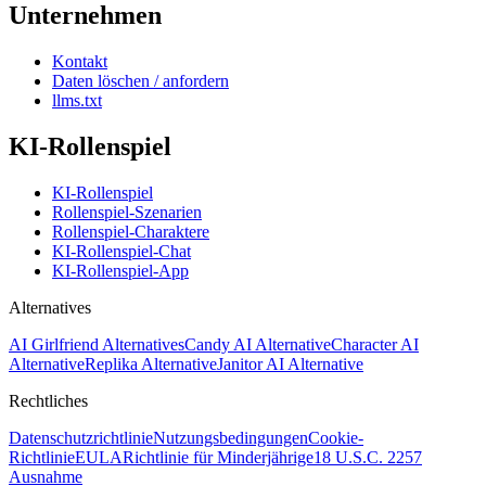
Unternehmen
Kontakt
Daten löschen / anfordern
llms.txt
KI-Rollenspiel
KI-Rollenspiel
Rollenspiel-Szenarien
Rollenspiel-Charaktere
KI-Rollenspiel-Chat
KI-Rollenspiel-App
Alternatives
AI Girlfriend Alternatives
Candy AI Alternative
Character AI
Alternative
Replika Alternative
Janitor AI Alternative
Rechtliches
Datenschutzrichtlinie
Nutzungsbedingungen
Cookie-
Richtlinie
EULA
Richtlinie für Minderjährige
18 U.S.C. 2257
Ausnahme