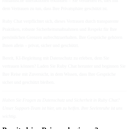
romantische Interaktionen erkunden – Sie verdienen es, dies mit
dem Vertrauen zu tun, dass Ihre Privatsphäre geschützt ist.
Ruby Chat verpflichtet sich, dieses Vertrauen durch transparente
Praktiken, robuste Sicherheitsmaßnahmen und Respekt für Ihre
persönlichen Grenzen aufrechtzuerhalten. Ihre Gespräche gehören
Ihnen allein – privat, sicher und geschützt.
Bereit, KI-Begleitung mit Datenschutz zu erleben, dem Sie
vertrauen können? Laden Sie Ruby Chat herunter und beginnen Sie
Ihre Reise mit Zuversicht, in dem Wissen, dass Ihre Gespräche
sicher und geschützt bleiben.
Haben Sie Fragen zu Datenschutz und Sicherheit in Ruby Chat?
Unser Support-Team ist hier, um zu helfen. Ihre Seelenruhe ist uns
wichtig.