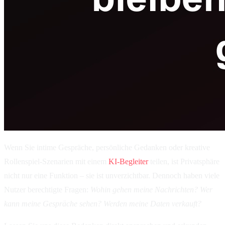
Wenn Sie intime Gespräche, persönliche Gedanken oder kreative
Rollenspiel-Szenarien mit einem
KI-Begleiter
teilen, ist Privatsphäre
nicht nur eine Funktion – sie ist unverzichtbar. Dennoch haben viele
Nutzer berechtigte Fragen:
Wohin gehen meine Nachrichten? Wer
kann meine Gespräche sehen? Werden meine Daten verkauft?