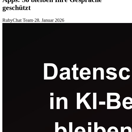
geschützt
RubyChat Team
·
28. Januar 2026