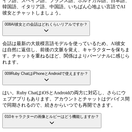
イツ語、スペイン語、フランス語、ポルトガル語、日本語、
韓国語、イタリア語、中国語。いちばん心地よい言語でAI
彼女とチャットしましょう。
008
AI彼女との会話はどれくらいリアルですか？
会話は最新の大規模言語モデルを使っているため、AI彼女
は自然に返信し、前後の文脈を覚え、キャラクターを保ちま
す。チャットを重ねるほど、関係はよりパーソナルに感じら
れます。
009
Ruby ChatはiPhoneとAndroidで使えますか？
はい。Ruby ChatはiOSとAndroidの両方に対応し、さらにウ
ェブアプリもあります。アカウントとチャットはデバイス間
で同期されるので、続きからいつでも再開できます。
010
キャラクターの画像とルビーはどう機能しますか？