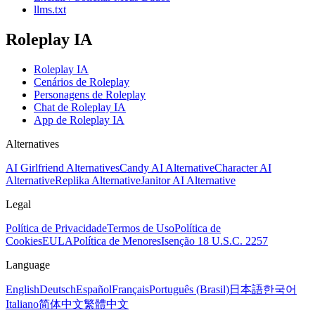
llms.txt
Roleplay IA
Roleplay IA
Cenários de Roleplay
Personagens de Roleplay
Chat de Roleplay IA
App de Roleplay IA
Alternatives
AI Girlfriend Alternatives
Candy AI Alternative
Character AI
Alternative
Replika Alternative
Janitor AI Alternative
Legal
Política de Privacidade
Termos de Uso
Política de
Cookies
EULA
Política de Menores
Isenção 18 U.S.C. 2257
Language
English
Deutsch
Español
Français
Português (Brasil)
日本語
한국어
Italiano
简体中文
繁體中文