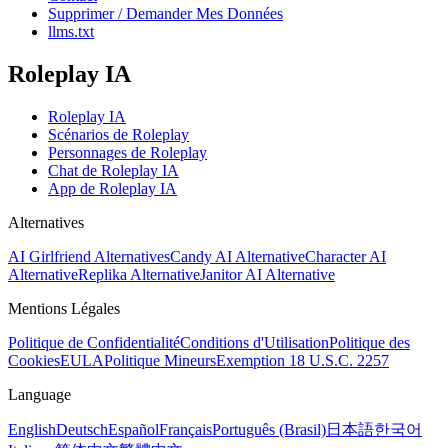
Supprimer / Demander Mes Données
llms.txt
Roleplay IA
Roleplay IA
Scénarios de Roleplay
Personnages de Roleplay
Chat de Roleplay IA
App de Roleplay IA
Alternatives
AI Girlfriend Alternatives
Candy AI Alternative
Character AI
Alternative
Replika Alternative
Janitor AI Alternative
Mentions Légales
Politique de Confidentialité
Conditions d'Utilisation
Politique des
Cookies
EULA
Politique Mineurs
Exemption 18 U.S.C. 2257
Language
English
Deutsch
Español
Français
Português (Brasil)
日本語
한국어