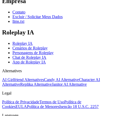
Empresa
Contato
Excluir / Solicitar Meus Dados
llms.txt
Roleplay IA
Roleplay IA
Cenários de Roleplay
Personagens de Roleplay
Chat de Roleplay IA
App de Roleplay IA
Alternatives
AI Girlfriend Alternatives
Candy AI Alternative
Character AI
Alternative
Replika Alternative
Janitor AI Alternative
Legal
Política de Privacidade
Termos de Uso
Política de
Cookies
EULA
Política de Menores
Isenção 18 U.S.C. 2257
Language