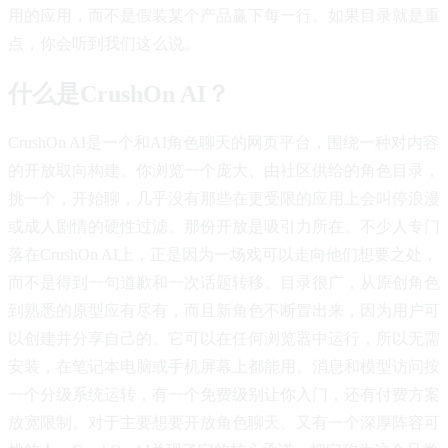
用的应用，而不是假装某个产品赢下每一行。如果目录就是重
点，你会听到我们这么说。
什么是CrushOn AI？
CrushOn AI是一个和AI角色聊天的网页平台，围绕一种对内容
的开放取向构建。你浏览一个庞大、由社区供给的角色目录，
挑一个，开始聊，几乎没有那些在更受限的应用上会叫停浪漫
或成人剧情的硬性过滤。那份开放是吸引力所在。不少人专门
落在CrushOn AI上，正是因为一场戏可以走向他们想要之处，
而不是得到一句道歉和一次话题转移。目录很广，从原创角色
到熟悉的原型应有尽有，而且新角色不断冒出来，因为用户可
以创建并分享自己的。它可以在任何浏览器中运行，所以无需
安装，在笔记本电脑或手机屏幕上都能用。消息和模型访问按
一个分级系统运转，有一个免费级别让你入门，还有付费方案
放宽限制。对于主要想要开放角色聊天、又有一个深厚阵容可