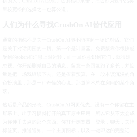
挑的人，CrushOn AI兑现了它的核心承诺，把它称为这个品类
里较宽松的选择之一也算公道。
人们为什么寻找CrushOn AI替代应用
通常的抱怨不是关于CrushOn AI能不能撑起一场好对话。它们
是关于对话周围的一切。第一个是计量器。免费版靠你很快感
受到的token和消息上限运转，而一旦你意识到它们，就很难
忽视。你开始删减自己的消息、留意一条回复跑了多长，并掂
量是把一场戏继续下去、还是省着预算。在一段本该沉浸的角
色扮演里，那是一种奇怪的心境。那道算术总在房间的某个角
落。
然后是产品的形态。CrushOn AI网页优先。没有一个你留在主
屏幕上、出于习惯就打开的真正原生应用，所以它从不太会成
为你伸手去点的那个东西。你打开浏览器，登录，聊天，关掉
标签页。推送通知、一个主屏图标，以及一键即达的完整记