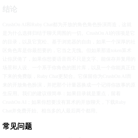
结论
CrushOn AI和Ruby Chat都为开放的角色角色扮演而造，这就
是为什么选择归结于聊天周围的一切。CrushOn AI的强项是它
的目录，以及它宽松、基于浏览器的自由，如果一个深厚的社
区角色库是你最想要的，它当之无愧。但如果那道token算术
让你厌倦了，如果你想要语音而不只是文字、能保存并复用的
场景和人设、一个系于你角色的图片库，以及一个你能真正住
下来的免费版，Ruby Chat更契合。它保留你为CrushOn AI而
来的开放角色扮演，并把那个计量器换成一个记得你故事的原
生应用。我们的建议很简单：如果目录就是重点，留着
CrushOn AI；如果你想要没有算术的开放聊天，下载Ruby
Chat并免费开始。相当多的人最后两个都用。
常见问题