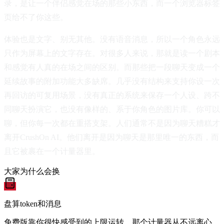
录，是让一个伴侣感觉在场的那些小东西，而一个浏览器标签
页给不了你这些。
体验也是文字、别无其他。没有语音消息，所以一个角色永远
只作为屏幕上的文字存在。对很多人来说，那就是读一个剧本
和感觉有人真的在场之间的区别。而那些把一段聊天变成一个
延续故事的附加功能大多缺席。几乎没有结构来支持你设一次
再回访的可复用场景，没有真正的系统来保存一个人设、跨不
同聊天扮演它，也没有像样的、系于你角色的图片库。你可以
聊，但你每一次都在重搭支架。人们通常不是因为聊天糟糕才
离开CrushOn AI。他们离开是因为聊天是那里唯一的东西，而
且它被裹在一个计量器里。
大家为什么会换
盘算token和消息
免费版靠你很快感受到的上限运转，那个计量器从不远离心