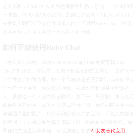
览器体验，CrushOn AI的角色库很难匹敌，那是一个公道的留
下理由。你也可以两者都用：想翻它的目录时用CrushOn AI，
在手机上聊那个不必盯着计量器的伴侣时用Ruby Chat。它们
并不互斥，不少人各留一个应对不同心情。
如何开始使用Ruby Chat
上手只要几分钟。从App Store或Google Play免费下载Ruby
Chat并打开它。你登录，领取一份宝石的欢迎奖励，并进入一
个个性各异的角色库。挑一个你感兴趣的开始聊，或者如果心
里已有一个场景，就先设好场景。如果你想扮演某个特定的
人，就创建一个人设并带进聊天。接下来，只管聊。角色会记
住你告诉它的事，回复可以变成语音消息，你还能随手用宝石
解锁图库里的图片。每日签到会补充你的宝石，所以免费版会
不断回血，如果你触到每日消息上限，Premium会移除它。如
果你想先掂量其他选项，可以浏览完整的
AI女友替代应用
。