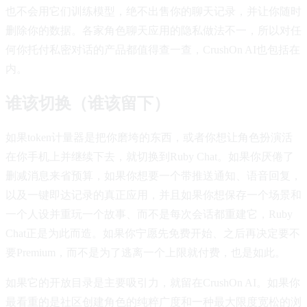
也不会用它们训练模型，绝不出售你的聊天记录，并让你随时
删除你的数据。各家角色聊天应用的隐私做法不一，所以对任
何你托付私密对话的产品都值得查一查，CrushOn AI也包括在
内。
谁该切换（谁该留下）
如果token计量器是把你磨垮的东西，或者你想让角色扮演活
在你手机上并继续下去，就切换到Ruby Chat。如果你厌倦了
删减消息来省预算，如果你想要一个带推送通知、语音回复，
以及一键即达记录的真正应用，并且如果你想保存一个场景和
一个人设并重玩一个故事、而不是每次会话都重建它，Ruby
Chat正是为此而造。如果你宁愿先免费开始、之后再决定要不
要Premium，而不是为了逃离一个上限就付费，也是如此。
如果它的开放目录是主要吸引力，就留在CrushOn AI。如果你
最看重的是社区创建角色的纯粹广度和一种最大限度宽松的浏