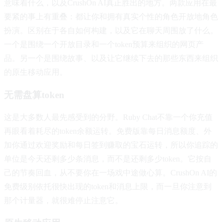
意味着什么，以及CrushOn AI真正胜出的地方。两款应用在最
要紧的事上有重叠：都让你和拥有真实个性的角色开放地角色
扮演。区别在于各自如何构建，以及它在聊天周围放了什么。
一个是围绕一个开放目录和一个token预算来组织的网页产
品。另一个是围绕故事、以及让它继续下去的那些东西来组织
的原生移动应用。
无需盘算token
这是大多数人最先感受到的分野。Ruby Chat不靠一个你充值
再眼看着耗尽的token余额运转。免费版靠每日消息额度、外
加你通过欢迎奖励和每日签到赚取的宝石运转，所以你追踪的
单位是今天还剩多少条消息，而不是还剩多少token。它按自
己的节奏回血，从不要你在一场戏中途做心算。CrushOn AI的
免费级别依托很快出现的token和消息上限，而一旦你注意到
那个计量器，就很难停止注意它。