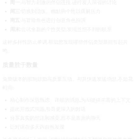
周一
:与智力刺激的伴侣连接,进行发人深省的讨论
周三
:切换到活泼、幽默的个性以缓解压力
周五
:与冒险角色进行创意角色扮演
周末
:尝试全新的个性类型,发现意想不到的联系
这种多样性防止单调,帮助您发现哪些伴侣类型最能引起共
鸣。
质量胜于数量
免费版本的限制鼓励高质量互动。与其快速发送消息,不如花
时间:
精心制作深思熟虑、详细的消息,为AI提供丰富的上下文
提出开放式问题,引导更深入的对话
分享真实的想法和感受,而不是表面的聊天
让对话在多天内自然发展