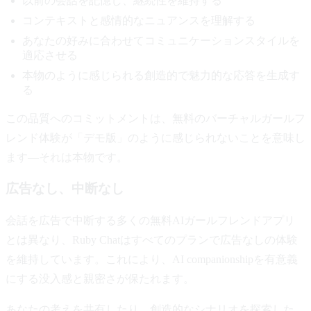
以前の会話を記憶し、継続性を維持する
コンテキストと感情的なニュアンスを理解する
あなたの好みに合わせてコミュニケーションスタイルを
適応させる
本物のように感じられる創造的で魅力的な応答を生成す
る
この品質へのコミットメントは、無料のバーチャルガールフ
レンド体験が「デモ版」のように感じられないことを意味し
ます—それは本物です。
広告なし、中断なし
会話を広告で中断する多くの無料AIガールフレンドアプリ
とは異なり、Ruby Chatはすべてのプランで広告なしの体験
を維持しています。これにより、AI companionshipを有意義
にする没入感と親密さが保たれます。
あなたの考えを共有したり、創造的なシナリオを探索した