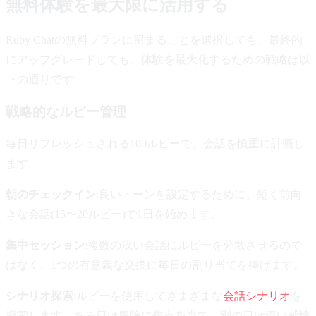
無料体験を最大限に活用する
Ruby Chatの無料プランに留まることを選択しても、最終的
にアップグレードしても、体験を最大化するための戦略は以
下の通りです:
戦略的なルビー管理
毎日リフレッシュされる100ルビーで、会話を慎重に計画し
ます:
朝のチェックイン
:良いトーンを設定するために、短く前向
きな会話(15〜20ルビー)で1日を始めます。
集中セッション
:複数の浅い会話にルビーを分散させるので
はなく、1つの有意義な交換に毎日の割り当てを捧げます。
シナリオ探索
:ルビーを使用してさまざまな
会話シナリオ
を
探索します—ある日は冒険に焦点を当て、別の日は深い感情