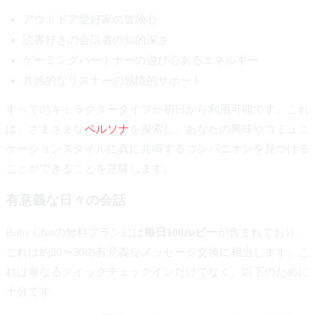
アウトドア愛好家の冒険心
読書好きの会話者の知的深さ
ゲーミングパートナーの遊び心あるエネルギー
共感的なリスナーの感情的サポート
すべてのキャラクタータイプが初日から利用可能です。これ
は、さまざまな
ペルソナ
を探索し、あなたの興味やコミュニ
ケーションスタイルに真に共鳴するコンパニオンを見つける
ことができることを意味します。
有意義な日々の会話
Ruby Chatの無料プランには
毎日100ルビー
が含まれており、
これは約20〜30の有意義なメッセージ交換に相当します。こ
れは単なるクイックチェックインだけでなく、以下のために
十分です: