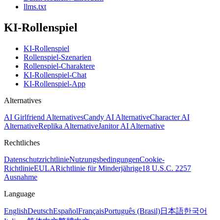
llms.txt
KI-Rollenspiel
KI-Rollenspiel
Rollenspiel-Szenarien
Rollenspiel-Charaktere
KI-Rollenspiel-Chat
KI-Rollenspiel-App
Alternatives
AI Girlfriend Alternatives
Candy AI Alternative
Character AI
Alternative
Replika Alternative
Janitor AI Alternative
Rechtliches
Datenschutzrichtlinie
Nutzungsbedingungen
Cookie-
Richtlinie
EULA
Richtlinie für Minderjährige
18 U.S.C. 2257
Ausnahme
Language
English
Deutsch
Español
Français
Português (Brasil)
日本語
한국어