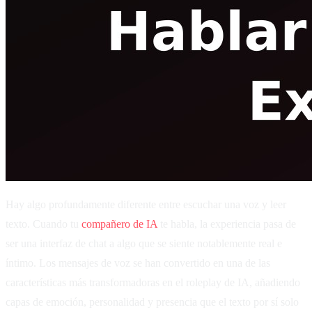
Hay algo profundamente diferente entre escuchar una voz y leer
texto. Cuando tu
compañero de IA
te habla, la experiencia pasa de
ser una interfaz de chat a algo que se siente notablemente real e
íntimo. Los mensajes de voz se han convertido en una de las
características más transformadoras en el roleplay de IA, añadiendo
capas de emoción, personalidad y presencia que el texto por sí solo