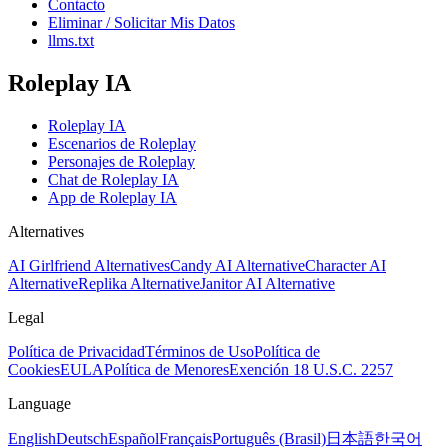
Contacto
Eliminar / Solicitar Mis Datos
llms.txt
Roleplay IA
Roleplay IA
Escenarios de Roleplay
Personajes de Roleplay
Chat de Roleplay IA
App de Roleplay IA
Alternatives
AI Girlfriend Alternatives
Candy AI Alternative
Character AI
Alternative
Replika Alternative
Janitor AI Alternative
Legal
Política de Privacidad
Términos de Uso
Política de
Cookies
EULA
Política de Menores
Exención 18 U.S.C. 2257
Language
English
Deutsch
Español
Français
Português (Brasil)
日本語
한국어