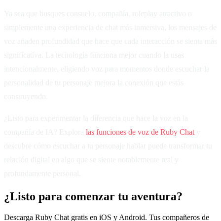
Ya sea que busques consuelo, compañía, roleplay atractivo o
simplemente una experiencia de chat más inmersiva, los mensajes de
voz añaden profundidad que hace que cada interacción se sienta más
significativa. La tecnología funciona mejor cuando la usas
intencionalmente, eligiendo voz para momentos donde escuchar la
personalidad de tu personaje mejora la conexión que estás
construyendo.
¿Listo para experimentar la diferencia que hace la voz en la
compañía de IA? Explora
las funciones de voz de Ruby Chat
y
descubre cómo escuchar a tu personaje hablar puede transformar tu
relación digital en algo que se siente notablemente real y
profundamente personal.
¿Listo para comenzar tu aventura?
Descarga Ruby Chat gratis en iOS y Android. Tus compañeros de