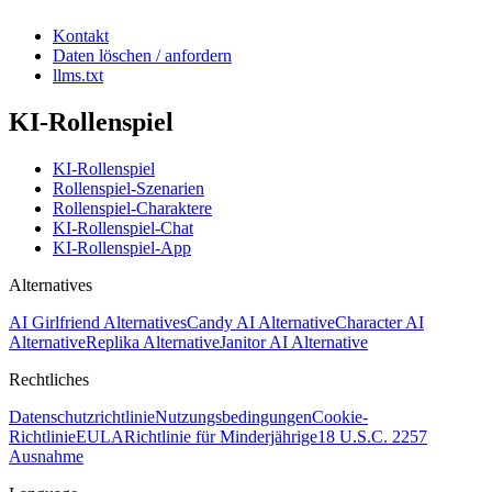
Kontakt
Daten löschen / anfordern
llms.txt
KI-Rollenspiel
KI-Rollenspiel
Rollenspiel-Szenarien
Rollenspiel-Charaktere
KI-Rollenspiel-Chat
KI-Rollenspiel-App
Alternatives
AI Girlfriend Alternatives
Candy AI Alternative
Character AI
Alternative
Replika Alternative
Janitor AI Alternative
Rechtliches
Datenschutzrichtlinie
Nutzungsbedingungen
Cookie-
Richtlinie
EULA
Richtlinie für Minderjährige
18 U.S.C. 2257
Ausnahme