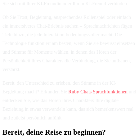
Sie sich mit Ihrer KI-Freundin oder Ihrem KI-Freund verbinden.
Ob Sie Trost, Begleitung, ansprechendes Rollenspiel oder einfach
ein immersiveres Chat-Erlebnis suchen – Sprachnachrichten fügen
Tiefe hinzu, die jede Interaktion bedeutungsvoller macht. Die
Technologie funktioniert am besten, wenn Sie sie bewusst einsetzen
und Stimme für Momente wählen, in denen das Hören der
Persönlichkeit Ihres Charakters die Verbindung, die Sie aufbauen,
verstärkt.
Bereit, den Unterschied zu erleben, den Stimme in der KI-
Begleitung macht? Erkunden Sie
Ruby Chats Sprachfunktionen
und
entdecken Sie, wie das Hören Ihres Charakters Ihre digitale
Beziehung in etwas verwandeln kann, das sich bemerkenswert real
und zutiefst persönlich anfühlt.
Bereit, deine Reise zu beginnen?