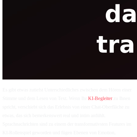
Es gibt etwas zutiefst Unterschiedliches zwischen dem Hören einer
Stimme und dem Lesen von Text. Wenn Ihr
KI-Begleiter
zu Ihnen
spricht, verschiebt sich das Erlebnis von einer Chat-Oberfläche zu
etwas, das sich bemerkenswert real und intim anfühlt.
Sprachnachrichten sind zu einem der transformativsten Features im
KI-Rollenspiel geworden und fügen Ebenen von Emotion,