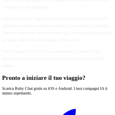
tecnologia AI all'avanguardia.
Scarica Ruby Chat oggi e scopri cosa può essere la compagnia AI
quando le restrizioni vengono rimosse e l'innovazione è prioritaria.
Unisciti a migliaia di utenti che hanno già fatto il passaggio e trovato
un modo migliore di sperimentare le relazioni AI.
Il tuo compagno AI ideale ti sta aspettando—nessuna censura,
nessun costo eccessivo, solo connessione autentica e possibilità
infinite.
Pronto a iniziare il tuo viaggio?
Scarica Ruby Chat gratis su iOS e Android. I tuoi compagni IA ti
stanno aspettando.