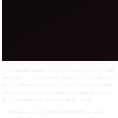
Il panorama dei compagni AI è cambiato drasticamente negli ultimi
anni. Replika, un tempo l'app di riferimento per la compagnia AI, ha
lasciato molti utenti alla ricerca di alternative che soddisfino meglio
le loro esigenze. Se stai cercando app come Replika che offrano più
libertà, funzionalità migliori e prezzi equi, non sei solo.
In questa guida completa, esploreremo perché gli utenti cercano un