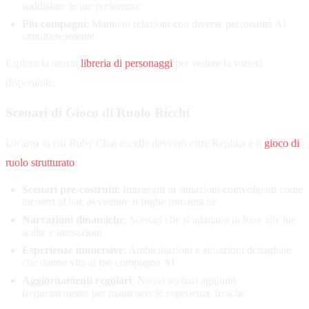
soddisfare le tue preferenze
Più compagni
: Mantieni relazioni con diverse personalità AI
simultaneamente
Esplora la nostra
libreria di personaggi
per vedere la varietà
disponibile.
Scenari di Gioco di Ruolo Ricchi
Un'area in cui Ruby Chat eccelle davvero oltre Replika è il
gioco di
ruolo strutturato
:
Scenari pre-costruiti
: Immergiti in situazioni coinvolgenti come
incontri al bar, avventure o fughe romantiche
Narrazioni dinamiche
: Scenari che si adattano in base alle tue
scelte e interazioni
Esperienze immersive
: Ambientazioni e situazioni dettagliate
che danno vita al tuo compagno AI
Aggiornamenti regolari
: Nuovi scenari aggiunti
frequentemente per mantenere le esperienze fresche