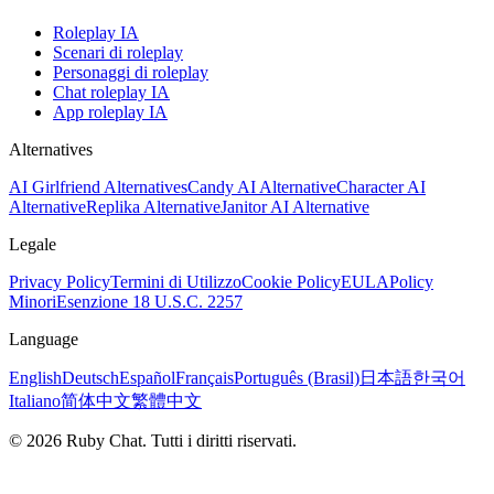
Roleplay IA
Scenari di roleplay
Personaggi di roleplay
Chat roleplay IA
App roleplay IA
Alternatives
AI Girlfriend Alternatives
Candy AI Alternative
Character AI
Alternative
Replika Alternative
Janitor AI Alternative
Legale
Privacy Policy
Termini di Utilizzo
Cookie Policy
EULA
Policy
Minori
Esenzione 18 U.S.C. 2257
Language
English
Deutsch
Español
Français
Português (Brasil)
日本語
한국어
Italiano
简体中文
繁體中文
© 2026 Ruby Chat. Tutti i diritti riservati.