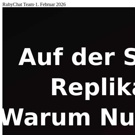
RubyChat Team
·
1. Februar 2026