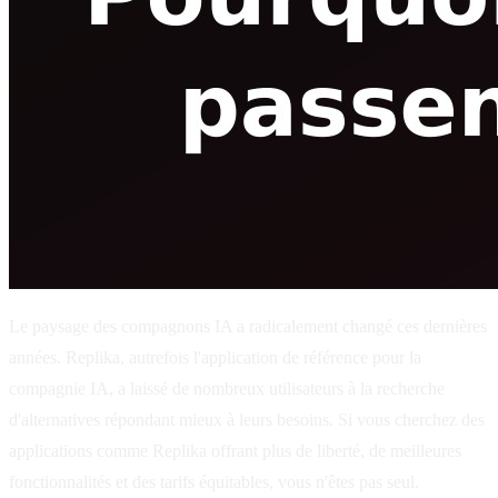
Le paysage des compagnons IA a radicalement changé ces dernières
années. Replika, autrefois l'application de référence pour la
compagnie IA, a laissé de nombreux utilisateurs à la recherche
d'alternatives répondant mieux à leurs besoins. Si vous cherchez des
applications comme Replika offrant plus de liberté, de meilleures
fonctionnalités et des tarifs équitables, vous n'êtes pas seul.