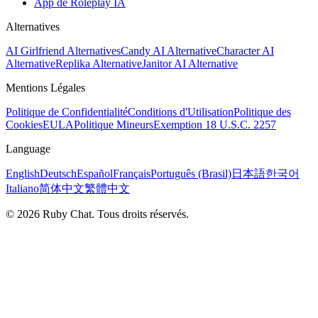
App de Roleplay IA
Alternatives
AI Girlfriend Alternatives
Candy AI Alternative
Character AI
Alternative
Replika Alternative
Janitor AI Alternative
Mentions Légales
Politique de Confidentialité
Conditions d'Utilisation
Politique des
Cookies
EULA
Politique Mineurs
Exemption 18 U.S.C. 2257
Language
English
Deutsch
Español
Français
Português (Brasil)
日本語
한국어
Italiano
简体中文
繁體中文
© 2026 Ruby Chat. Tous droits réservés.