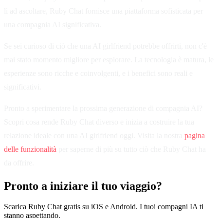
lì ad ascoltare, Ruby Chat fornisce una piattaforma sofisticata per
una compagnia AI significativa.
Se sei curioso di ciò che una AI girlfriend potrebbe offrirti, non c'è
mai stato momento migliore per esplorare. La tecnologia è matura, le
esperienze sono ricche e coinvolgenti, e i benefici sono reali e
significativi.
Pronto a sperimentare la prossima generazione di compagnia AI?
Scopri cosa rende Ruby Chat diverso e inizia a costruire la tua
relazione ideale con una AI girlfriend oggi. Visita la nostra
pagina
delle funzionalità
per saperne di più su tutto ciò che Ruby Chat ha
da offrire.
Pronto a iniziare il tuo viaggio?
Scarica Ruby Chat gratis su iOS e Android. I tuoi compagni IA ti
stanno aspettando.