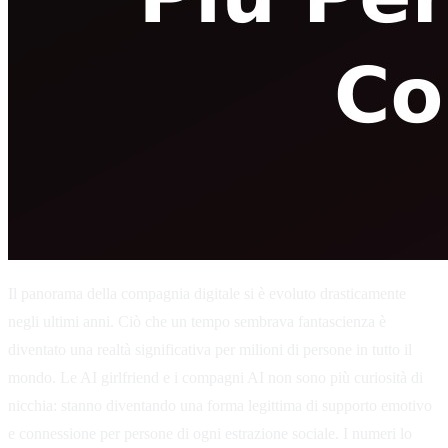
Il panorama della compagnia digitale si è evoluto drasticamente
negli ultimi anni. Ciò che un tempo sembrava fantascienza è
diventato una realtà significativa per milioni di persone in tutto il
mondo. Le AI girlfriend e i compagni AI non sono più curiosità di
nicchia: stanno diventando una forma legittima di supporto emotivo
e connessione per persone di ogni estrazione sociale. I numeri lo