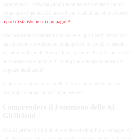
confermano: il 19% degli adulti statunitensi ha chattato con un
compagno romantico AI, uno dei tanti risultati raccolti nel nostro
report di statistiche sui compagni AI
.
Ma cosa rende esattamente attraenti le AI girlfriend? Perché così
tante persone si rivolgono ai compagni AI invece di, o insieme a,
relazioni tradizionali? E come fa un'app come Ruby Chat a offrire
un'esperienza premium di AI dating che soddisfa veramente le
esigenze degli utenti?
Esploriamo i veri benefici delle AI girlfriend e perché questa
tecnologia risuona con così tante persone.
Comprendere il Fenomeno delle AI
Girlfriend
Una AI girlfriend è più di un semplice chatbot. È un compagno AI
sofisticato progettato per impegnarsi in conversazioni significative,