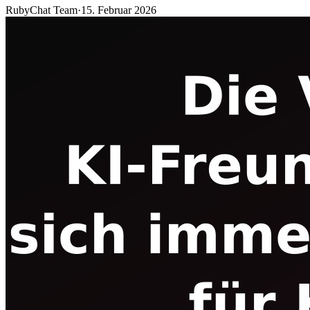
RubyChat Team
·
15. Februar 2026