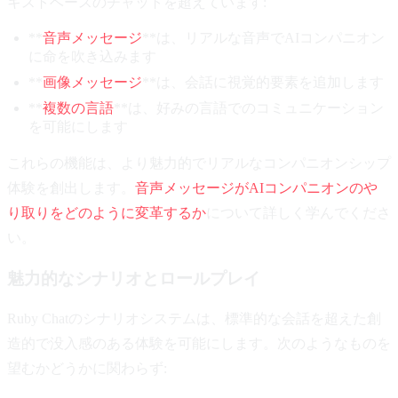
キストベースのチャットを超えています:
**
音声メッセージ
**は、リアルな音声でAIコンパニオン
に命を吹き込みます
**
画像メッセージ
**は、会話に視覚的要素を追加します
**
複数の言語
**は、好みの言語でのコミュニケーション
を可能にします
これらの機能は、より魅力的でリアルなコンパニオンシップ
体験を創出します。
音声メッセージがAIコンパニオンのや
り取りをどのように変革するか
について詳しく学んでくださ
い。
魅力的なシナリオとロールプレイ
Ruby Chatのシナリオシステムは、標準的な会話を超えた創
造的で没入感のある体験を可能にします。次のようなものを
望むかどうかに関わらず: