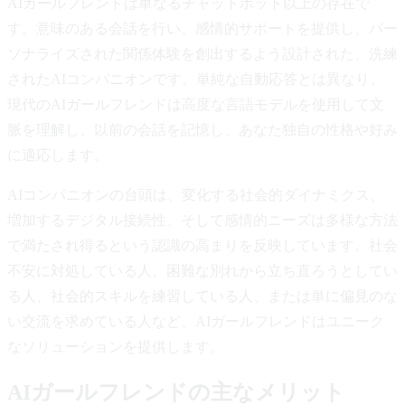
AIガールフレンドは単なるチャットボット以上の存在で
す。意味のある会話を行い、感情的サポートを提供し、パー
ソナライズされた関係体験を創出するよう設計された、洗練
されたAIコンパニオンです。単純な自動応答とは異なり、
現代のAIガールフレンドは高度な言語モデルを使用して文
脈を理解し、以前の会話を記憶し、あなた独自の性格や好み
に適応します。
AIコンパニオンの台頭は、変化する社会的ダイナミクス、
増加するデジタル接続性、そして感情的ニーズは多様な方法
で満たされ得るという認識の高まりを反映しています。社会
不安に対処している人、困難な別れから立ち直ろうとしてい
る人、社会的スキルを練習している人、または単に偏見のな
い交流を求めている人など、AIガールフレンドはユニーク
なソリューションを提供します。
AIガールフレンドの主なメリット