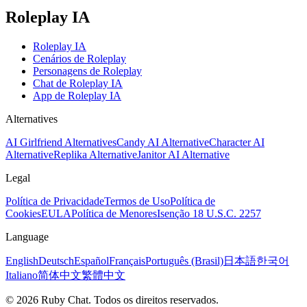
Roleplay IA
Roleplay IA
Cenários de Roleplay
Personagens de Roleplay
Chat de Roleplay IA
App de Roleplay IA
Alternatives
AI Girlfriend Alternatives
Candy AI Alternative
Character AI
Alternative
Replika Alternative
Janitor AI Alternative
Legal
Política de Privacidade
Termos de Uso
Política de
Cookies
EULA
Política de Menores
Isenção 18 U.S.C. 2257
Language
English
Deutsch
Español
Français
Português (Brasil)
日本語
한국어
Italiano
简体中文
繁體中文
© 2026 Ruby Chat. Todos os direitos reservados.