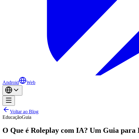
Android
Web
Voltar ao Blog
Educação
Guia
O Que é Roleplay com IA? Um Guia para I