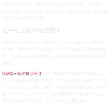
更快的响应，以及额外的应用内货币等附加功能。但试用AI
角色扮演并不需要这些。先免费开始，探索几个角色，等到确
定自己喜欢时再考虑升级。
在手机上玩AI角色扮演
AI角色扮演曾经存在于桌面网站上，但这种体验已明显转向
移动端。手机是它天然的归宿——你可以在咖啡店排队时接着
玩一个故事，在沙发上继续它，而你的角色会准确记得你停在
哪里。
移动端AI角色扮演应用
增加了浏览器标签页做不到的东西：
当角色有话要说时的推送通知，让你能
听到
他们说话的语音生
成，以及干净、以聊天为中心、感觉就像在给朋友发消息的界
面。Ruby Chat在iOS和Android上均可使用，你的对话、人设
和场景都会同步到云端，从而在各设备之间跟随你。