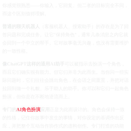
你感觉很熟悉——你输入，它回复。但二者的目标完全不同，
而这个区别值得理解。
普通的聊天机器人
（客服机器人、搜索助手）的存在是为了回
答问题和完成任务。让它"保持角色"，通常几条消息之内它就
会回到一个中立的帮手。它对故事毫无兴趣，也没有需要维护
的一致性格。
像ChatGPT这样的通用AI助手
可以被指示去扮演一个角色，
而且它们确实很有能力。但它们并非为此而生。当你问一些实
际问题时，它们往往会跳出角色，在会话之间重置，并把对话
拉回到做一个礼貌、乐于助人的助手。你
可以
和它们一起角色
扮演，但你是在不断地逆流而上。
专门的
AI角色扮演
应用
正是为此而设计的。角色会保持一致
的性格，记住你故事中发生的事情，对你设定的基调作出反
应，并把整个互动当作协作式的虚构创作。专门打造的功能