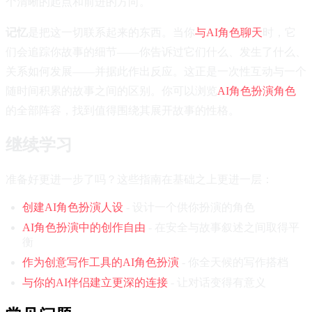
个清晰的起点和前进的方向。
记忆
是把这一切联系起来的东西。当你
与AI角色聊天
时，它
们会追踪你故事的细节——你告诉过它们什么、发生了什么、
关系如何发展——并据此作出反应。这正是一次性互动与一个
随时间积累的故事之间的区别。你可以浏览
AI角色扮演角色
的全部阵容，找到值得围绕其展开故事的性格。
继续学习
准备好更进一步了吗？这些指南在基础之上更进一层：
创建AI角色扮演人设
- 设计一个供你扮演的角色
AI角色扮演中的创作自由
- 在安全与故事叙述之间取得平
衡
作为创意写作工具的AI角色扮演
- 你全天候的写作搭档
与你的AI伴侣建立更深的连接
- 让对话变得有意义