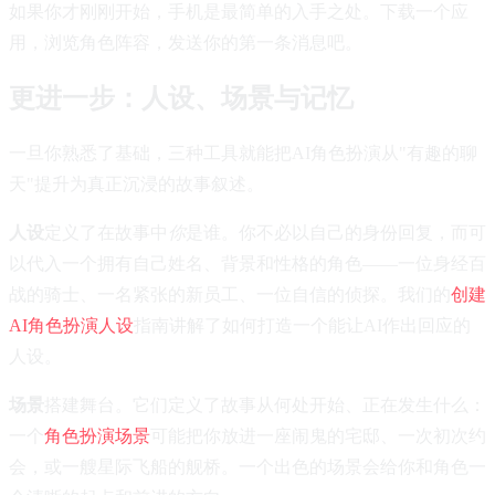
如果你才刚刚开始，手机是最简单的入手之处。下载一个应
用，浏览角色阵容，发送你的第一条消息吧。
更进一步：人设、场景与记忆
一旦你熟悉了基础，三种工具就能把AI角色扮演从"有趣的聊
天"提升为真正沉浸的故事叙述。
人设
定义了在故事中
你
是谁。你不必以自己的身份回复，而可
以代入一个拥有自己姓名、背景和性格的角色——一位身经百
战的骑士、一名紧张的新员工、一位自信的侦探。我们的
创建
AI角色扮演人设
指南讲解了如何打造一个能让AI作出回应的
人设。
场景
搭建舞台。它们定义了故事从何处开始、正在发生什么：
一个
角色扮演场景
可能把你放进一座闹鬼的宅邸、一次初次约
会，或一艘星际飞船的舰桥。一个出色的场景会给你和角色一