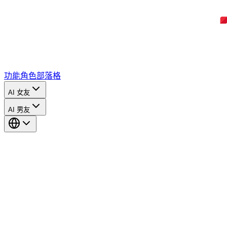
功能
角色
部落格
AI 女友
AI 男友