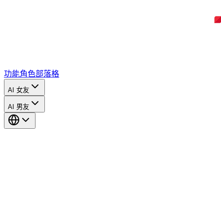
功能
角色
部落格
AI 女友
AI 男友