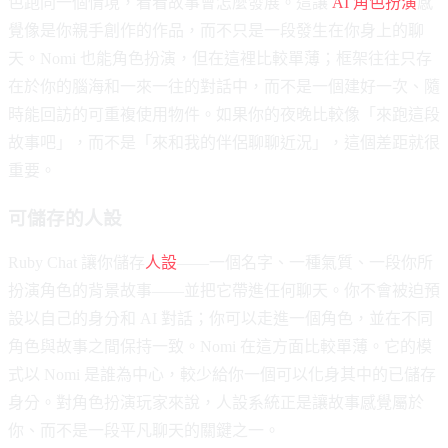
色跑同一個情境，看看故事會怎麼發展。這讓
AI 角色扮演
感
覺像是你親手創作的作品，而不只是一段發生在你身上的聊
天。Nomi 也能角色扮演，但在這裡比較單薄；框架往往只存
在於你的腦海和一來一往的對話中，而不是一個建好一次、隨
時能回訪的可重複使用物件。如果你的夜晚比較像「來跑這段
故事吧」，而不是「來和我的伴侶聊聊近況」，這個差距就很
重要。
可儲存的人設
Ruby Chat 讓你儲存
人設
——一個名字、一種氣質、一段你所
扮演角色的背景故事——並把它帶進任何聊天。你不會被迫預
設以自己的身分和 AI 對話；你可以走進一個角色，並在不同
角色與故事之間保持一致。Nomi 在這方面比較單薄。它的模
式以 Nomi 是誰為中心，較少給你一個可以化身其中的已儲存
身分。對角色扮演玩家來說，人設系統正是讓故事感覺屬於
你、而不是一段平凡聊天的關鍵之一。