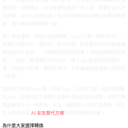
境建好一次再重玩，也沒有讓你儲存一個人設、帶著它進入不
同故事。你可以角色扮演，但大多時候你每次都在即興搭建框
架，而不是重複使用同一個。
第三是多樣性，而這又繞回價格。Nomi 以單一關係為中心，
如果你想要不只一個伴侶，就得訂閱。對喜歡在不同互動氛圍
間切換的人來說——今晚來段曖昧的故事，明晚換場緊張的冒
險——這是一筆實實在在的成本。讓 Nomi 擅長深度的那件
事，也就是它對單一羈絆的專注，正是讓廣度感覺被上鎖的同
一件事。
這些都不代表 Nomi 是一款弱 App，只代表它是一款目標明確
的 App。如果你真正想要的是更多角色扮演的骨架、不用付費
就能擁有不只一個角色，以及一個能安心久待的免費版，那正
是人們去尋找
AI 女友替代方案
時想要填補的落差。
為什麼大家選擇轉換