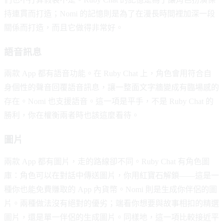
持連貫而打造；Nomi 的記憶則是為了在漫長時間裡加深一段
關係而打造，而且它做得非常好。
語音訊息
兩款 App 都有語音功能。在 Ruby Chat 上，角色會用符合自
身個性的聲音回覆語音訊息，讓一整面文字牆變成有臨場感的
存在。Nomi 也支援語音。這一項是平手，不是 Ruby Chat 的
勝利，你在權衡兩者時也該這麼看待。
圖片
兩款 App 都有圖片，走的路線卻不同。Ruby Chat 有角色圖
庫：角色可以在對話中傳送圖片，你用紅寶石解鎖——這是一
種你也能免費賺取的 App 內貨幣。Nomi 則是生成你伴侶的圖
片。兩種做法沒有絕對的優劣；端看你想要與故事相扣的精選
圖片，還是單一伴侶的生成圖片。同樣地，這一項比較接近平