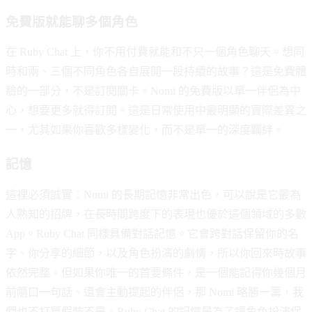
免費版就能聊多個角色
在 Ruby Chat 上，你不用付費就能和不只一個角色聊天。想同
時和兩、三個不同角色各自展開一段持續的故事？這是免費體
驗的一部分，不是訂閱關卡。Nomi 的免費版以單一伴侶為中
心，想要更多就得訂閱。這是日常使用中最明顯的實際差異之
一，尤其如果你喜歡多樣變化，而不是單一的深度羈絆。
記憶
這裡必須誠實：Nomi 的長期記憶非常出色，可以說是它最為
人熟知的招牌，在長時間跨度下的表現也優於這個領域的多數
App。Ruby Chat 同樣具備對話記憶。它會跨對話保留你的名
字、你分享的細節，以及角色扮演的劇情，所以你回來時故事
依然完整。但如果你唯一的首要條件，是一個能記得你幾個月
前隨口一句話、還會主動提起的伴侶，那 Nomi 略勝一籌，我
們也不打算假裝不是。Ruby Chat 的記憶是為了讓角色扮演保