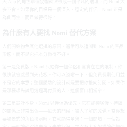
天 App 的角色聊個幾輪就漂移成一個平凡的助理，而 Nomi 大
多不會。如果你的目標是一個深入、穩定的伴侶，Nomi 正是
為此而生，而且做得很好。
為什麼有人要找 Nomi 替代方案
人們開始物色其他選擇的原因，通常可以追溯到 Nomi 的產品
形態，而不是它把本分做得不好。
第一是免費版。Nomi 只給你一個伴侶和實實在在的限制，你
很快就會感覺到天花板。你可以淺嚐一下，但免費長期使用並
不是它的本意；整個體驗的設計就是要把你推向訂閱。如果你
是那種想先試用幾週再付費的人，這個窗口相當窄。
第二是設計本身。Nomi 以伴侶為優先。它在那種緩慢、持續
的關係上非常出色——每天的問候、被人了解的感覺。當你想
要場景式的角色扮演時，它就顯得單薄：一個開場、一個設
定、一個讓你跳進去演下去的狀況。它沒有太多架構讓你把情