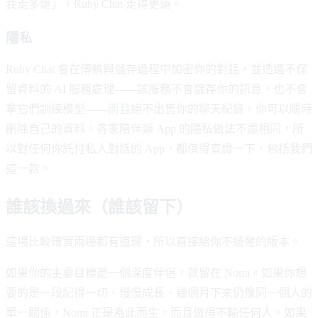
我走多遠」，Ruby Chat 走得更遠。
隱私
Ruby Chat 會在傳輸與儲存過程中加密你的對話，並透過不保
留資料的 AI 服務處理——該服務不會儲存你的訊息，也不會
拿它們訓練模型——而且絕不出售你的聊天紀錄。你可以隨時
刪除自己的資料。各家陪伴類 App 的隱私做法不盡相同，所
以對任何你託付私人對話的 App，都值得查證一下，包括我們
這一款。
誰該換過來（誰該留下）
這場比較確實兩邊都有道理，所以直接給你不繞彎的版本。
如果你的主要目標是一個深度伴侶，就留在 Nomi。如果你想
要的是一段記得一切、慢慢成長、幾個月下來仍像同一個人的
單一關係，Nomi 正是為此而生，而且做得不輸任何人。如果