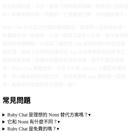
好的長期記憶，以及一套為了隨時間加深單一關係而打造的設
計。如果那是你唯一想要的，它很難被打敗，你也應該留下。
Ruby Chat 在它為之打造的領域勝出：情境與人設角色扮演、
免費版不只一個角色，以及一個真正能安心久待、而不是很快
見底的免費體驗。它保留了讓這類 App 值得使用的伴侶溫度
與記憶，再加上以伴侶為優先的 App 往往會鎖起來的故事工
具與喘息空間。如果你想要的是角色扮演，而不只是日常問
候，Ruby Chat 更適合你。它在 iOS 和 Android 上都能免費試
用，所以最省錢的決定方式，就是在兩款 App 裡各跑一個情
境，看看明天你會伸手打開哪一個。
常見問題
Ruby Chat 是理想的 Nomi 替代方案嗎？
▾
它和 Nomi 有什麼不同？
▾
Ruby Chat 是免費的嗎？
▾