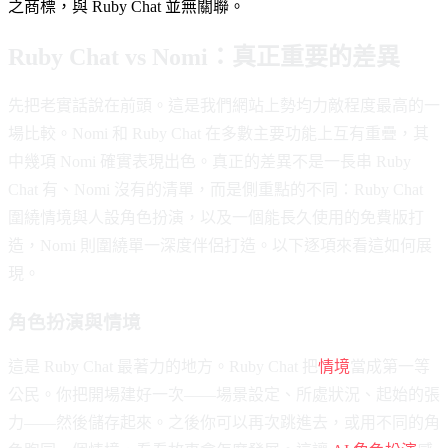
之商標，與 Ruby Chat 並無關聯。
Ruby Chat vs Nomi：真正重要的差異
先把老實話說在前頭。這是我們網站上勢均力敵程度最高的一
場比較。Nomi 和 Ruby Chat 在多數主要功能上互有重疊，其
中幾項 Nomi 確實表現出色。真正的差異不是一長串 Ruby
Chat 有、Nomi 沒有的清單，而是側重點的不同：Ruby Chat
圍繞情境與人設角色扮演，以及一個能長久使用的免費版打
造，Nomi 則圍繞單一深度伴侶打造。以下逐項來看這如何展
現。
角色扮演與情境
這是 Ruby Chat 最著力的地方。Ruby Chat 把
情境
當成第一等
公民。你把開場建好一次——場景設定、所處狀況、起始的張
力——然後儲存起來。之後你可以再次跳進去，或用不同的角