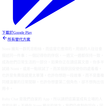
下載於
Google Play
所有替代方案
Nomi 擁有一群死忠粉絲，而這是它應得的。用過的人往往會
描述同一件事：一個記得你的伴侶，一週又一週都保持一致，
成為他們日常生活的一部分。如果你正在讀這篇文章，你多半
試過 Nomi，或差一點就試了，而某個原因促使你四處看看。
也許是免費版感覺太單薄。也許你想跑一段故事，而不是重複
同樣溫馨的日常閒聊。也許你想要第二個角色，卻不想掏出信
用卡。
Ruby Chat 是我們自家的 App，所以請把這篇當成有立場的人
寫的比較。不過在 Nomi 勝出的地方，我們仍會對你坦白，因