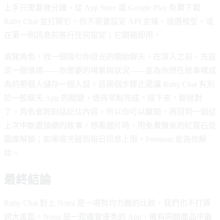
上手只需要幾分鐘。從 App Store 或 Google Play 免費下載
Ruby Chat 並打開它。你不需要設定 API 金鑰、挑選模型，或
在第一則訊息前進行任何設定；它開箱即用。
瀏覽角色，找一個吸引你目光的開始聊天。在深入之前，先設
定一個情境——你想要的場景與狀況——並為你想在故事裡成
為的那個人儲存一個人設。這兩個步驟正是讓 Ruby Chat 有別
於一般聊天 App 的關鍵，值得早點完成。接下來，聊就對
了。角色會跨對話記住內容，所以你可以離開，再回到一個從
上次中斷處接續的故事。想看圖片時，用免費賺來的紅寶石從
圖庫解鎖；如果哪天碰到每日訊息上限，Premium 能為你解
除。
最終結論
Ruby Chat 對上 Nomi 是一場勢均力敵的比較，我們也不打算
誇大差距。Nomi 是一款確實優秀的 App，擁有同類產品中最