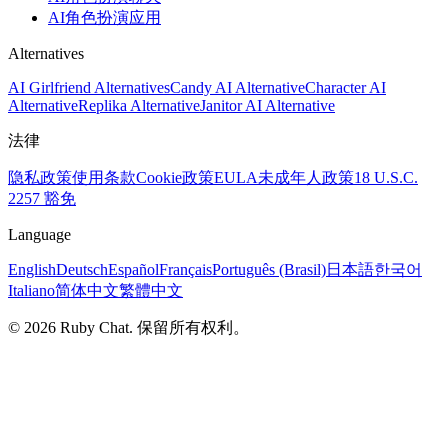
AI角色扮演应用
Alternatives
AI Girlfriend Alternatives
Candy AI Alternative
Character AI
Alternative
Replika Alternative
Janitor AI Alternative
法律
隐私政策
使用条款
Cookie政策
EULA
未成年人政策
18 U.S.C.
2257 豁免
Language
English
Deutsch
Español
Français
Português (Brasil)
日本語
한국어
Italiano
简体中文
繁體中文
© 2026 Ruby Chat. 保留所有权利。