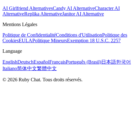
AI Girlfriend Alternatives
Candy AI Alternative
Character AI
Alternative
Replika Alternative
Janitor AI Alternative
Mentions Légales
Politique de Confidentialité
Conditions d'Utilisation
Politique des
Cookies
EULA
Politique Mineurs
Exemption 18 U.S.C. 2257
Language
English
Deutsch
Español
Français
Português (Brasil)
日本語
한국어
Italiano
简体中文
繁體中文
© 2026 Ruby Chat. Tous droits réservés.