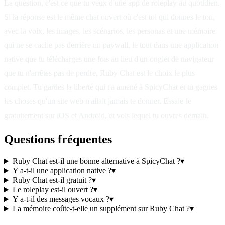
La question, c'est ce que tu veux d'une app de roleplay au quotidien.
Si la réponse est le même chat ouvert où c'est toi qui donnes le ton,
avec la voix, les images, les scénarios, les personas et une mémoire
qui ne se cache pas derrière un paywall, le tout dans une application
native que tu télécharges une fois au lieu d'un onglet de navigateur
que tu n'arrêtes pas de perdre, Ruby Chat est le choix le plus
complet. Tu gardes la liberté qui t'a amené à SpicyChat et tu gagnes
les choses qu'un site web n'allait jamais te donner. Essaie-le
gratuitement sur iOS et Android, et vois lequel tu ouvres demain.
Questions fréquentes
Ruby Chat est-il une bonne alternative à SpicyChat ?
▾
Y a-t-il une application native ?
▾
Ruby Chat est-il gratuit ?
▾
Le roleplay est-il ouvert ?
▾
Y a-t-il des messages vocaux ?
▾
La mémoire coûte-t-elle un supplément sur Ruby Chat ?
▾