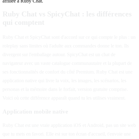
affiliée à Ruby Chat.
Ruby Chat vs SpicyChat : les différences
qui comptent
Ruby Chat et SpicyChat sont d'accord sur ce qui compte le plus : un
roleplay sans limites où l'adulte aux commandes donne le ton. Ils
divergent sur l'emballage autour. SpicyChat est un chat de
navigateur avec un vaste catalogue communautaire et la plupart de
ses fonctionnalités de confort du côté Premium. Ruby Chat est une
application native qui livre la voix, les images, les scénarios, les
personas et la mémoire dans le forfait, version gratuite comprise.
Voici où cette différence apparaît quand tu les utilises vraiment.
Application mobile native
Ruby Chat est une vraie application iOS et Android, pas un site web
que tu mets en favori. Elle est sur ton écran d'accueil, t'envoie une