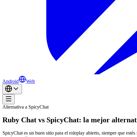
Android
Web
Alternativa a SpicyChat
Ruby Chat vs SpicyChat: la mejor alternat
SpicyChat es un buen sitio para el roleplay abierto, siempre que esté