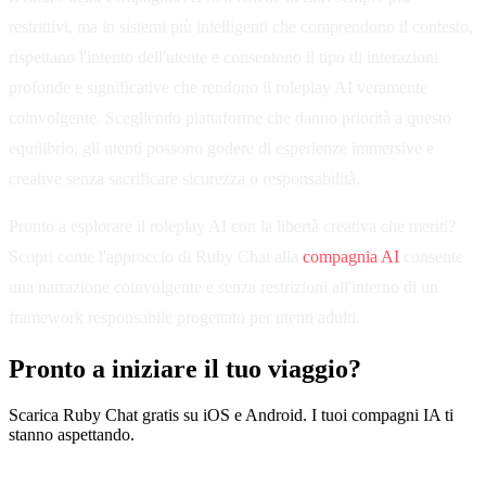
restrittivi, ma in sistemi più intelligenti che comprendono il contesto,
rispettano l'intento dell'utente e consentono il tipo di interazioni
profonde e significative che rendono il roleplay AI veramente
coinvolgente. Scegliendo piattaforme che danno priorità a questo
equilibrio, gli utenti possono godere di esperienze immersive e
creative senza sacrificare sicurezza o responsabilità.
Pronto a esplorare il roleplay AI con la libertà creativa che meriti?
Scopri come l'approccio di Ruby Chat alla
compagnia AI
consente
una narrazione coinvolgente e senza restrizioni all'interno di un
framework responsabile progettato per utenti adulti.
Pronto a iniziare il tuo viaggio?
Scarica Ruby Chat gratis su iOS e Android. I tuoi compagni IA ti
stanno aspettando.