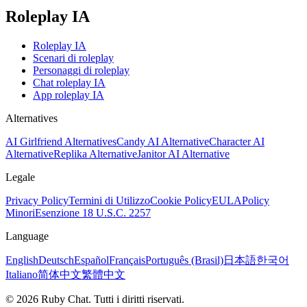
Roleplay IA
Roleplay IA
Scenari di roleplay
Personaggi di roleplay
Chat roleplay IA
App roleplay IA
Alternatives
AI Girlfriend Alternatives
Candy AI Alternative
Character AI
Alternative
Replika Alternative
Janitor AI Alternative
Legale
Privacy Policy
Termini di Utilizzo
Cookie Policy
EULA
Policy
Minori
Esenzione 18 U.S.C. 2257
Language
English
Deutsch
Español
Français
Português (Brasil)
日本語
한국어
Italiano
简体中文
繁體中文
© 2026 Ruby Chat. Tutti i diritti riservati.