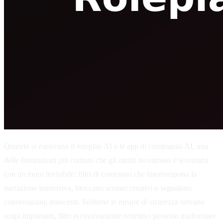
Quando si esplorano il roleplay AI e le app di compagnia AI, una
delle frustrazioni più comuni che gli utenti incontrano è scontrarsi
con un muro invisibile: filtri di contenuto che interrompono la
narrazione immersiva, bloccano scenari creativi o segnalano
conversazioni innocenti. Sebbene le misure di sicurezza servano
scopi importanti, filtri eccessivamente restrittivi possono trasformare