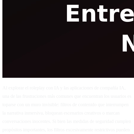
Al explorar el roleplay con IA y las aplicaciones de compañía IA,
una de las frustraciones más comunes que encuentran los usuarios es
toparse con un muro invisible: filtros de contenido que interrumpen
la narrativa inmersiva, bloquean escenarios creativos o marcan
conversaciones inocentes. Si bien las medidas de seguridad cumplen
propósitos importantes, los filtros excesivamente restrictivos pueden