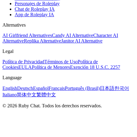
Personajes de Roleplay
Chat de Roleplay IA
App de Roleplay IA
Alternatives
AI Girlfriend Alternatives
Candy AI Alternative
Character AI
Alternative
Replika Alternative
Janitor AI Alternative
Legal
Política de Privacidad
Términos de Uso
Política de
Cookies
EULA
Política de Menores
Exención 18 U.S.C. 2257
Language
English
Deutsch
Español
Français
Português (Brasil)
日本語
한국어
Italiano
简体中文
繁體中文
© 2026 Ruby Chat. Todos los derechos reservados.