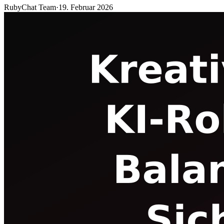
RubyChat Team
·
19. Februar 2026