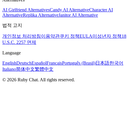
AI Girlfriend Alternatives
Candy AI Alternative
Character AI
Alternative
Replika Alternative
Janitor AI Alternative
법적 고지
개인정보 처리방침
이용약관
쿠키 정책
EULA
미성년자 정책
18
U.S.C. 2257 면제
Language
English
Deutsch
Español
Français
Português (Brasil)
日本語
한국어
Italiano
简体中文
繁體中文
© 2026 Ruby Chat. All rights reserved.