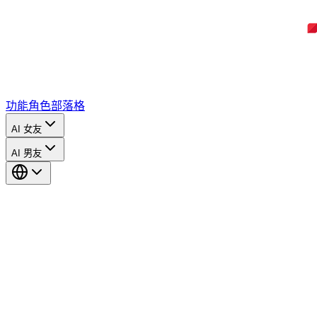
功能
角色
部落格
AI 女友
AI 男友