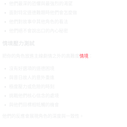
他們最深的恐懼與最強烈的渴望
面對特定道德難題時他們會怎麼做
他們對故事中其他角色的看法
他們絕不會說出口的內心秘密
情境壓力測試
把你的角色放進主線劇情之外的高難度
情境
：
沒有好選項的道德困境
與昔日故人的意外重逢
極度壓力或危險的時刻
挑戰他們核心信念的處境
與他們目標相牴觸的機會
他們的反應會展現角色的深度與一致性。