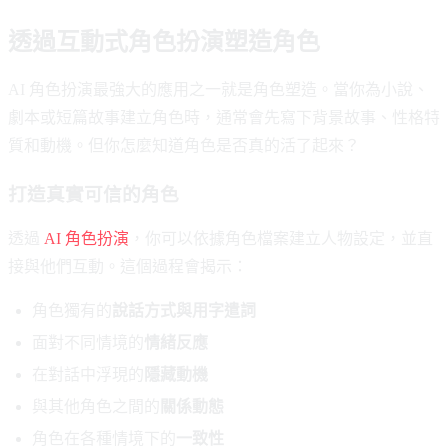
透過互動式角色扮演塑造角色
AI 角色扮演最強大的應用之一就是角色塑造。當你為小說、
劇本或短篇故事建立角色時，通常會先寫下背景故事、性格特
質和動機。但你怎麼知道角色是否真的活了起來？
打造真實可信的角色
透過
AI 角色扮演
，你可以依據角色檔案建立人物設定，並直
接與他們互動。這個過程會揭示：
角色獨有的
說話方式與用字遣詞
面對不同情境的
情緒反應
在對話中浮現的
隱藏動機
與其他角色之間的
關係動態
角色在各種情境下的
一致性