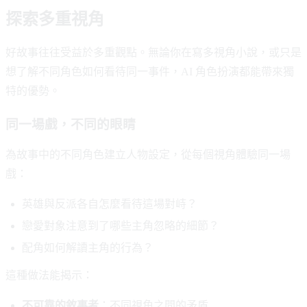
探索多重視角
好故事往往受益於多重觀點。無論你在寫多視角小說，或只是
想了解不同角色如何看待同一事件，AI 角色扮演都能帶來獨
特的優勢。
同一場戲，不同的眼睛
為故事中的不同角色建立人物設定，從每個視角體驗同一場
戲：
英雄與反派各自怎麼看待這場對峙？
戀愛對象注意到了哪些主角忽略的細節？
配角如何解讀主角的行為？
這種做法能揭示：
不可靠的敘事者
：不同視角之間的矛盾