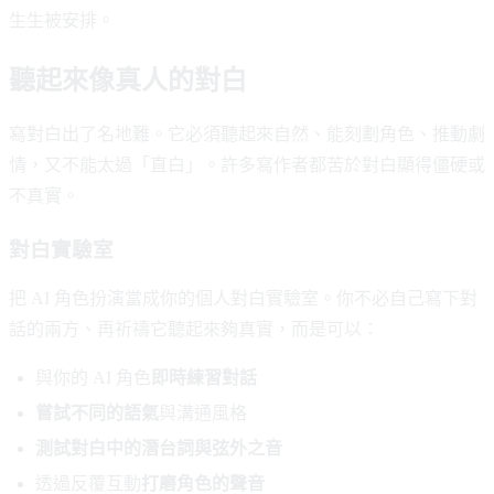
生生被安排。
聽起來像真人的對白
寫對白出了名地難。它必須聽起來自然、能刻劃角色、推動劇
情，又不能太過「直白」。許多寫作者都苦於對白顯得僵硬或
不真實。
對白實驗室
把 AI 角色扮演當成你的個人對白實驗室。你不必自己寫下對
話的兩方、再祈禱它聽起來夠真實，而是可以：
與你的 AI 角色
即時練習對話
嘗試不同的語氣
與溝通風格
測試對白中的潛台詞與弦外之音
透過反覆互動
打磨角色的聲音