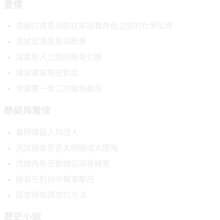
愛情
透過打情罵俏的往來培養角色之間的化學反應
測試感情進展與節奏
探索戀人之間的衝突化解
練習書寫親密對話
發展獨一無二的關係動態
懸疑與驚悚
審問嫌疑人與證人
測試線索是否太明顯或太隱晦
透過角色互動鋪設誤導線索
練習在對白中聲東擊西
探索辦案調查的方法
歷史小說