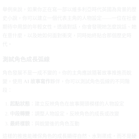
舉例來說，如果你正在寫一部以維多利亞時代英國為背景的歷
史小說，你可以建立一個代表主角的人物設定——一位在社會
期待中周旋的年輕女性。透過對話，你會發現她怎麼說話、她
在意什麼，以及她如何面對衝突，同時始終貼合那個歷史時
代。
測試角色成長弧線
角色發展不是一成不變的。你的主角應該隨著故事推進而蛻
變。使用
AI 故事寫作
夥伴，你可以測試角色弧線的不同階
段：
起點狀態
：建立反映角色在故事開頭模樣的人物設定
中段轉變
：調整人物設定，反映角色的成長或改變
最終樣貌
：與蛻變後的角色互動
這樣的推進能確保角色的成長顯得自然、水到渠成，而不是硬