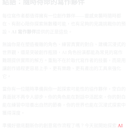
結語：隨時待命的寫作夥伴
每位寫作者都值得擁有一位創作夥伴——靈感來襲時隨時都
在、有耐心陪你探索無數種可能，也有足夠的見識挑戰你的預
設。
AI 寫作夥伴
提供的正是這些。
無論你是在塑造複雜的角色、練習真實的對白、建構沉浸式的
世界觀，還是突破創作瓶頸，AI 角色扮演都能為常見的寫作
難題提供實際的解方。重點不在於取代寫作者的技藝，而是用
讓創作過程更容易上手、更有樂趣、更有產出的工具來強化
它。
當你有一位隨時準備與你一起探索可能性的協作夥伴，空白的
頁面就不再令人卻步。你的角色能在對話中活起來，你的對白
能在練習中培養出自然的節奏，你的世界也能在沉浸式探索中
獲得深度。
準備好徹底翻新你的創意寫作流程了嗎？今天就開始探索
AI