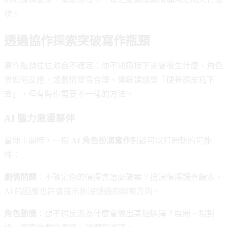
現。
透過協作探索突破寫作瓶頸
寫作瓶頸往往源自不確定：你不知道接下來會發生什麼、角色
會如何反應，或劇情是否合理。傳統建議是「硬著頭皮寫下
去」，但有時你需要不一樣的方法。
AI 腦力激盪夥伴
當你卡關時，一場
AI 角色扮演寫作
對談可以打開新的可能
性：
劇情問題
：不確定你的偵探會怎麼破案？扮演偵探調查線索。
AI 的回應也許會提示你沒想過的辦案方向。
角色動機
：想不通反派為什麼會做出某個選擇？展開一場對