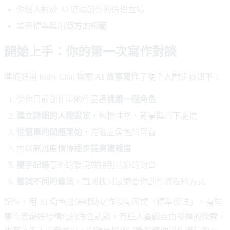
你個人對於 AI 協助創作的倫理立場
業界標準與出版方的規範
開始上手：你的第一次寫作對談
準備好用 Ruby Chat 探索
AI 故事寫作
了嗎？入門步驟如下：
從你目前創作中的作品裡
挑選一個角色
建立詳細的人物設定
，包括性格、背景與當下處境
從簡單的問題開始
，先確立角色的聲音
再以高難度情境
逐步提高複雜度
隨手記錄
意外的發現或特別精彩的對白
嘗試不同的做法
，直到找到最適合你創作流程的方式
記住，用 AI 角色扮演輔助寫作沒有所謂「標準做法」。有些
寫作者偏好結構化的角色訪談，有些人喜歡自由發揮的探索，