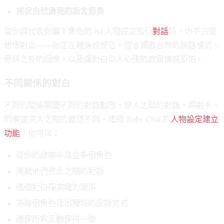
捕捉自然湧現的語言節奏
當你與代表你筆下角色的 AI 人物設定進行
對話
時，你不只是
想像對白——你正在親身經歷它。這會揭露自然的說話模式、
意料之外的回應，以及讓對白扣人心弦的真實情感節拍。
不同關係的對白
不同的關係需要不同的對話動態。戀人之間的對話，與對手、
同事或家人之間的截然不同。透過 Ruby Chat 的
人物設定建立
功能
，你可以：
從你的故事中建立多個角色
測試他們彼此之間的對話
透過對白探索權力關係
為每個角色找出獨特的說話方式
確保所有互動保持一致