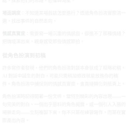
話，探索他們的思路、恐懼與渴望。
場面調度
：不知道某場戲該怎麼進行？透過角色扮演實際演一
遍，找出事件的自然走向。
情感真實度
：需要寫一場沉重的情感戲，卻進不了那種情緒？
把情境演出來，親身感受那些情感節拍。
從角色扮演到初稿
許多寫作者發現，他們的角色扮演對談本身就成了粗略初稿。
AI 對話中誕生的對白，可能只需稍加修改就能放進你的稿
件。角色扮演中捕捉到的情感真實度，會直接轉化到紙頁上。
角色扮演時記得開著一份文件。當特別精彩的內容出現——一
句完美的對白、一個出乎意料的角色揭露，或一個引人入勝的
場景走向——立刻複製下來。你不只是在練習寫作，而是在實
際產出內容。