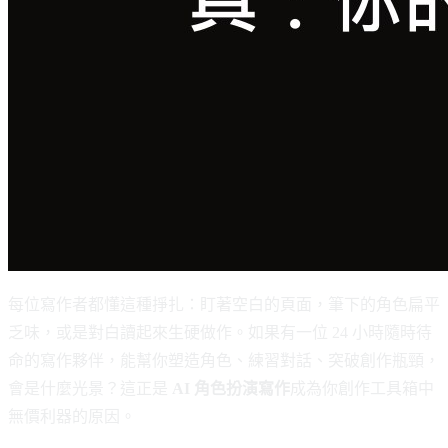
每位寫作者都懂這種掙扎：盯著空白的頁面，筆下的角色扁平
乏味，或是對白讀起來生硬做作。如果有一位 24 小時隨時待
命的寫作夥伴，能幫你塑造角色、練習對話、突破創作瓶頸，
會是什麼光景？這正是
AI 角色扮演寫作
成為你創作工具箱中
無價利器的原因。