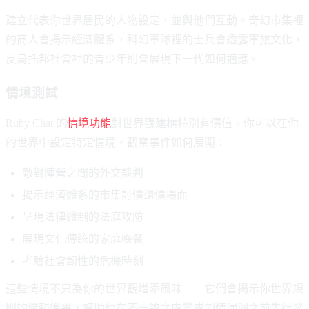
建立代表你世界居民的人物設定，並與他們互動。奇幻市集裡
的商人會揭示經濟體系，科幻軍隊裡的士兵會透露軍旅文化，
反烏托邦社會裡的青少年則會展現下一代如何適應。
情境測試
Ruby Chat 的
情境功能
對世界觀建構特別有價值。你可以在你
的世界中設定特定情境，觀察事件如何展開：
敵對陣營之間的外交談判
揭示經濟體系的市集討價還價場面
呈現法律體制的法庭攻防
展現文化傳統的家庭晚餐
考驗社會韌性的危機時刻
這些情境不只為你的世界觀增添風味——它們會揭示你世界規
則的邏輯後果，幫助你在不一致之處變成劇情漏洞之前先行發