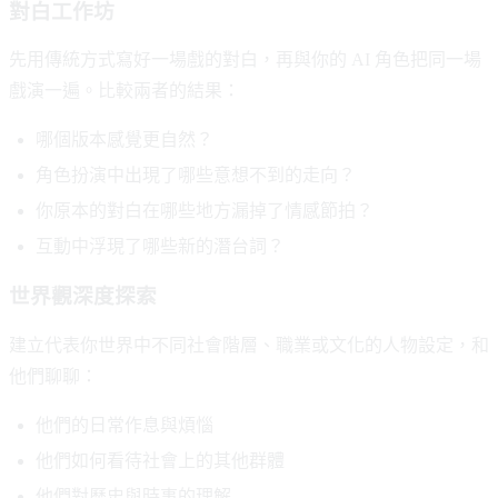
對白工作坊
先用傳統方式寫好一場戲的對白，再與你的 AI 角色把同一場
戲演一遍。比較兩者的結果：
哪個版本感覺更自然？
角色扮演中出現了哪些意想不到的走向？
你原本的對白在哪些地方漏掉了情感節拍？
互動中浮現了哪些新的潛台詞？
世界觀深度探索
建立代表你世界中不同社會階層、職業或文化的人物設定，和
他們聊聊：
他們的日常作息與煩惱
他們如何看待社會上的其他群體
他們對歷史與時事的理解