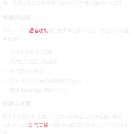
向。視覺元素也能幫助你在整份稿件中維持描寫的一致性。
聲音與語調
Ruby Chat 的
語音功能
讓你聽見角色開口說話。這在以下方面
極具價值：
辨識說話模式與節奏
測試對白是否流暢自然
揪出彆扭的措辭
為多個角色發展出各自獨特的聲音
理解情緒如何影響說話方式
多語言支援
筆下角色會說多種語言，或故事背景設定在非英語系地區？
Ruby Chat 的
語言支援
能幫助你探索真實的多語對話與文化細
節。