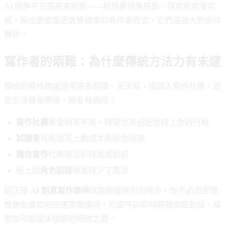
AI 陪伴不只是拿來閒聊——對想要精進技藝、探索新敘事可
能、寫出更豐富更真實故事的寫作者而言，它們是強大的協作
夥伴。
寫作者的兩難：為什麼傳統方法力有未逮
傳統的寫作建議通常是多閱讀、天天寫，或加入寫作社團。這
些方法雖有價值，卻各有侷限：
寫作社團
聚會頻率不高，時間也未必配合得上你的行程
試讀者
可能要花上數週才能給你回饋
獨自寫作
代表無法即時測試對話
紙上的
角色訪談
總覺得少了層次
這正是
AI 創意寫作夥伴
改變遊戲規則的地方。你不必憑空想
像角色會如何回應某個情境，而是可以即時展開那段對話，探
索你可能從未想過的細微之處。