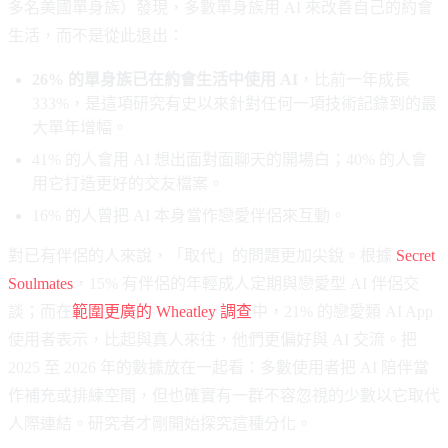
多名美國單身族）發現，多數單身族用 AI 來改善自己的約會
生活，而不是從此退出：
26% 的單身族已在約會生活中使用 AI
，比前一年成長
333%，是這項研究有史以來針對任何一項技術記錄到的最
大單年增幅。
41% 的人會用 AI 想出面對面聊天的開場白；40% 的人會
用它打造更好的交友檔案。
16% 的人曾把 AI 本身當作戀愛伴侶來互動。
對已有伴侶的人來說，「取代」的問題更加尖銳。根據
Secret
Soulmates
，15% 有伴侶的年輕成人定期與戀愛型 AI 伴侶交
談；而在
範圍更廣的 Wheatley 調查
中，21% 的戀愛類 AI App
使用者表示，比起與真人來往，他們更偏好與 AI 交流。把
2025 至 2026 年的數據放在一起看：多數使用者把 AI 陪伴當
作補充或排練空間，但也確實有一群不容忽視的少數以它取代
人際連結。研究者才剛開始探究這種分化。