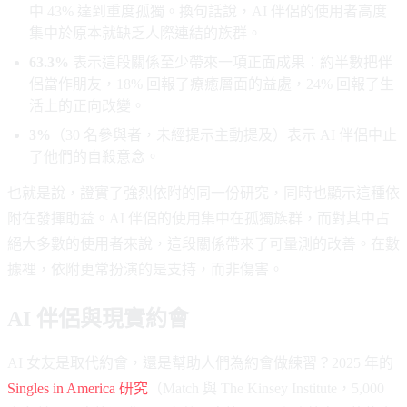
中 43% 達到重度孤獨。換句話說，AI 伴侶的使用者高度
集中於原本就缺乏人際連結的族群。
63.3%
表示這段關係至少帶來一項正面成果：約半數把伴
侶當作朋友，18% 回報了療癒層面的益處，24% 回報了生
活上的正向改變。
3%
（30 名參與者，未經提示主動提及）表示 AI 伴侶中止
了他們的自殺意念。
也就是說，證實了強烈依附的同一份研究，同時也顯示這種依
附在發揮助益。AI 伴侶的使用集中在孤獨族群，而對其中占
絕大多數的使用者來說，這段關係帶來了可量測的改善。在數
據裡，依附更常扮演的是支持，而非傷害。
AI 伴侶與現實約會
AI 女友是取代約會，還是幫助人們為約會做練習？2025 年的
Singles in America 研究
（Match 與 The Kinsey Institute，5,000