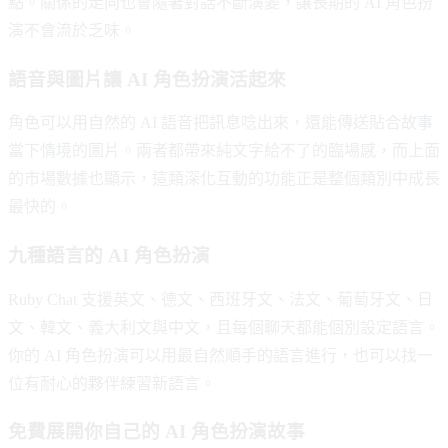
點。關係的走向也會隨著對話不斷演變，讓長期的 AI 角色扮
演不會流於乏味。
語音與圖片讓 AI 角色扮演活起來
角色可以用自然的 AI 語音把訊息唸出來，還能傳送貼合故事
當下情境的圖片。兩者都帶來純文字給不了的臨場感，而上面
的市場數據也顯示，這類深化互動的功能正是整個類別中成長
最快的。
九種語言的 AI 角色扮演
Ruby Chat 支援英文、德文、西班牙文、法文、葡萄牙文、日
文、韓文、義大利文與中文，且每個聊天都能個別設定語言。
你的 AI 角色扮演可以用最自然順手的語言進行，也可以找一
位有耐心的夥伴練習新語言。
免費展開你自己的 AI 角色扮演故事