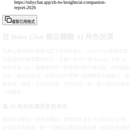
https://rubychat.app/zh-tw/insights/ai-companion-
report-2026
複製引用格式
在 Ruby Chat 親自體驗 AI 角色扮演
如果上面的統計數據勾起了你的好奇心，Ruby Chat 是實際感
受這個類別最簡單的方式。它是一款 iOS 與 Android 上的 AI
角色扮演 App，圍繞著研究一再證實的那件事打造：伴侶越個
人化，連結就越深。你得到的不是單一的通用聊天機器人，而
是角色、情境、人設與記憶，它們加在一起，把一段對話變成
一段關係。
為 AI 角色扮演而生的角色
每段對話都從一個角色開始。瀏覽集結各式 AI 女友與 AI 男
友個性的角色庫，每一位都有詳盡的背景故事、鮮明的性格特