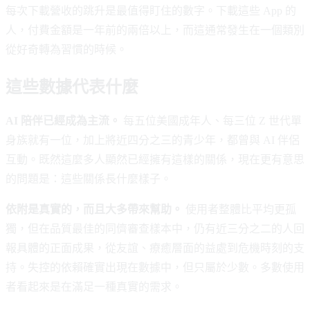
每次下載營收的跳升是最值得盯住的數字。下載這些 App 的
人，付費金額是一年前的兩倍以上，而這通常發生在一個類別
從好奇轉為習慣的時候。
這些數據代表什麼
AI 陪伴已經成為主流。
每五位美國成年人、每三位 Z 世代單
身族就有一位，加上將近四分之三的青少年，都曾與 AI 伴侶
互動。既然這麼多人顯然已經擁有這樣的關係，現在更有意思
的問題是：這些關係長什麼樣子。
依附是真實的，而且大多帶來幫助。
使用者整體比平均更孤
獨，但在品質最佳的同儕審查樣本中，仍有近三分之二的人回
報具體的正面成果，從友誼、療癒層面的益處到危機時刻的支
持。失控的依賴確實出現在數據中，但只屬於少數。多數使用
者看起來是在滿足一種真實的需求。