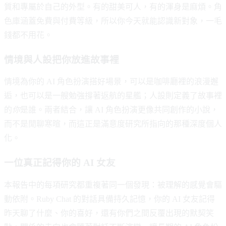
質和專屬於自己的外型。有的甜美可人，有的渾身是麻煩。角
色庫涵蓋免費與付費等級，所以你今天就能認識新對象，一毛
錢都不用花。
情境與人設把你放進故事裡
情境為你的 AI 角色扮演搭好場景，可以是咖啡廳裡的浪漫邂
逅，也可以是一艘勉強撐著返航的星艦；人設則定義了故事裡
的
你
是誰。兩者結合，讓 AI 角色扮演更像共同創作的小說，
而不是閒聊寒暄，而這正是滿意度研究所指向的那種深度個人
化。
一位真正記得你的 AI 女友
本報告中的每項研究都重複著同一個發現：被理解的感覺會驅
動依附。Ruby Chat 的對話具備持久記憶，你的 AI 女友記得
昨天聊了什麼、你的喜好，還有你們之間反覆出現的默契笑