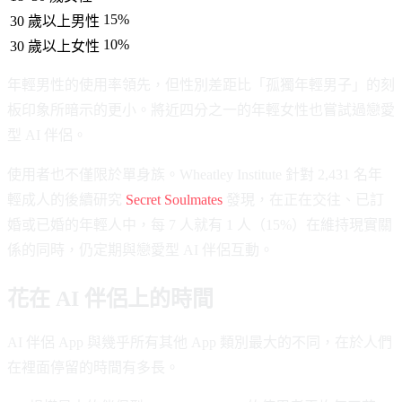
15%
30 歲以上男性
10%
30 歲以上女性
年輕男性的使用率領先，但性別差距比「孤獨年輕男子」的刻
板印象所暗示的更小。將近四分之一的年輕女性也嘗試過戀愛
型 AI 伴侶。
使用者也不僅限於單身族。Wheatley Institute 針對 2,431 名年
輕成人的後續研究
Secret Soulmates
發現，在正在交往、已訂
婚或已婚的年輕人中，每 7 人就有 1 人（15%）在維持現實關
係的同時，仍定期與戀愛型 AI 伴侶互動。
花在 AI 伴侶上的時間
AI 伴侶 App 與幾乎所有其他 App 類別最大的不同，在於人們
在裡面停留的時間有多長。