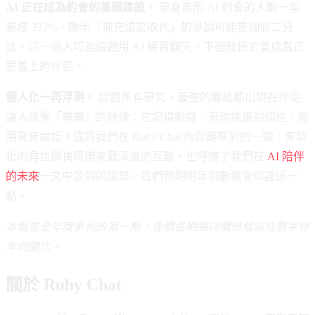
AI 正在成為約會的基礎建設。
單身族用 AI 約會的人數一年
暴增 333%，顯示「補充還是取代」的爭論可能是個假二分
法。同一個人可能這週用 AI 練習聊天，下週就把它當成真正
意義上的伴侶。
個人化一再浮現。
綜觀所有研究，最強的連結都出現在伴侶
讓人感覺「專屬」的時候：它記得脈絡、有你挑選的個性、能
用聲音說話。這與我們在 Ruby Chat 內部觀察到的一致：客製
化的角色與情境帶來最深度的互動，也呼應了我們在
AI 陪伴
的未來
一文中談到的趨勢。我們預期明年的數據會印證這一
點。
本報告是年度系列的第一期，後續各期將持續追蹤這些數字逐
年的變化。
關於 Ruby Chat