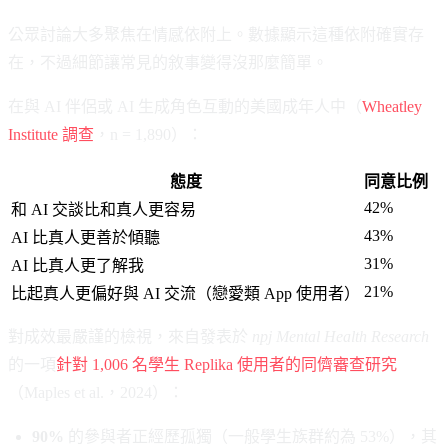
公眾討論大多聚焦在情感依附上。數據顯示這種依附確實存
在，不過細節讓常見的敘事變得沒那麼簡單。
在與 AI 伴侶或 AI 生成角色互動的美國成年人中（
Wheatley
Institute 調查
，n = 1,890）：
態度
同意比例
42%
和 AI 交談比和真人更容易
43%
AI 比真人更善於傾聽
31%
AI 比真人更了解我
21%
比起真人更偏好與 AI 交流（戀愛類 App 使用者）
對成效最嚴謹的檢視，來自發表於
npj Mental Health Research
的一項
針對 1,006 名學生 Replika 使用者的同儕審查研究
（Maples et al.，2024）：
90%
的參與者正經歷孤獨（一般學生族群約為 53%），其