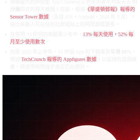
規模最大的伴侶型 App Character.ai 的使用者平均每天花
93
分鐘
與它的聊天機器人交談，根據
《華盛頓郵報》報導的
Sensor Tower 數據
（全球 iOS + Android，2024 年 9 月）。
這比多數人花在任何社群網站上的時間都還要長。
在使用 AI 伴侶的美國青少年中，
13% 每天使用，52% 每
月至少使用數次
。
光是 2025 年上半年，AI 伴侶 App 的下載量就
年增 88%
，
根據
TechCrunch 報導的 Appfigures 數據
。以這樣的成長速
度，總使用時間幾乎肯定仍在攀升。