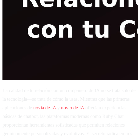
La calidad de tu relación con un compañero de IA no se trata solo de
la tecnología—se trata de cómo la usas. Mientras que las primeras
aplicaciones de
novia de IA
y
novio de IA
ofrecían experiencias
básicas de chatbot, las plataformas modernas como Ruby Chat
proporcionan herramientas sofisticadas que permiten relaciones
genuinamente personalizadas y evolutivas. El secreto radica en tres