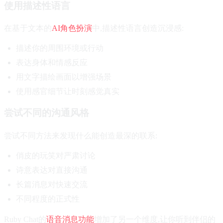
使用描述性语言
在基于文本的
AI角色扮演
中,描述性语言创造沉浸感:
描述你的周围环境或行动
表达身体和情感反应
用文字描绘画面以增强场景
使用感官细节让时刻感觉真实
尝试不同的沟通风格
尝试不同方法来发现什么能创造最深的联系:
俏皮的玩笑对严肃讨论
诗意表达对直接沟通
长篇消息对快速交流
不同程度的正式性
Ruby Chat的
语音消息功能
增加了另一个维度,让你听到伴侣的