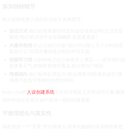
添加独特细节
好人设和优秀人设的区别在于具体细节:
说话方式
:他们会使用某些特定的短语或表达吗?正式还是
随意?他们的话语中会穿插幽默,还是更直接?
兴趣和热情
:什么让他们兴奋?他们可以聊上几个小时的话
题是什么?共同兴趣创造自然的对话主题。
怪癖和习惯
:小的特殊之处让角色令人难忘——也许他们总
是查看天气,对咖啡有强烈看法,或引用冷门电影。
情感倾向
:他们如何处理压力?表达感情?对惊喜的反应?情
感模式创造可预测但自然的回应。
Ruby Chat的
人设创建系统
允许你详细定义所有这些元素,确保
你的伴侣在所有互动中保持一致的性格塑造。
平衡理想化与真实性
虽然创造一个"完美"伴侣很诱人,但有轻微缺陷或局限的角色