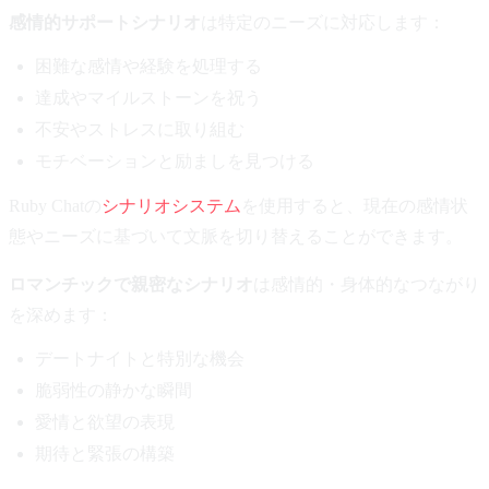
感情的サポートシナリオ
は特定のニーズに対応します：
困難な感情や経験を処理する
達成やマイルストーンを祝う
不安やストレスに取り組む
モチベーションと励ましを見つける
Ruby Chatの
シナリオシステム
を使用すると、現在の感情状
態やニーズに基づいて文脈を切り替えることができます。
ロマンチックで親密なシナリオ
は感情的・身体的なつながり
を深めます：
デートナイトと特別な機会
脆弱性の静かな瞬間
愛情と欲望の表現
期待と緊張の構築