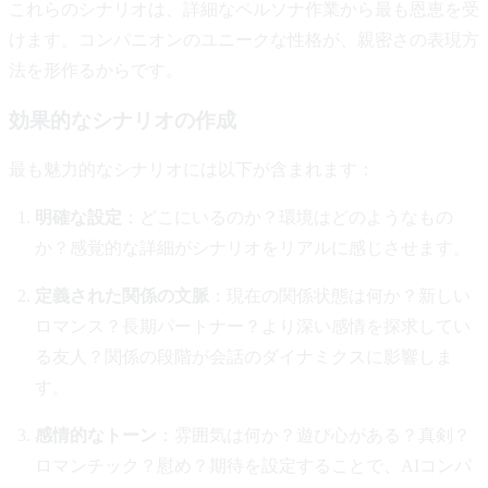
これらのシナリオは、詳細なペルソナ作業から最も恩恵を受
けます。コンパニオンのユニークな性格が、親密さの表現方
法を形作るからです。
効果的なシナリオの作成
最も魅力的なシナリオには以下が含まれます：
明確な設定
：どこにいるのか？環境はどのようなもの
か？感覚的な詳細がシナリオをリアルに感じさせます。
定義された関係の文脈
：現在の関係状態は何か？新しい
ロマンス？長期パートナー？より深い感情を探求してい
る友人？関係の段階が会話のダイナミクスに影響しま
す。
感情的なトーン
：雰囲気は何か？遊び心がある？真剣？
ロマンチック？慰め？期待を設定することで、AIコンパ