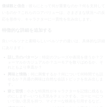
価値観と信念
：彼らにとって何が重要なのか？何を支持して
いるのか？これらのコアバリューは、さまざまな状況への反
応を形作り、キャラクターに一貫性を生み出します。
特徴的な詳細を追加する
良いペルソナと素晴らしいペルソナの違いは、具体的な詳細
にあります：
話し方のパターン
：特定のフレーズや表現を使うか？フ
ォーマルかカジュアルか？ユーモアを散りばめるか、そ
れともより率直か？
興味と情熱
：何に興奮するか？何について何時間でも話
せるか？共通の興味は自然な会話トピックを生み出しま
す。
癖と習慣
：小さな特異性がキャラクターを記憶に残るも
のにします—いつも天気をチェックする、コーヒーにつ
いて強い意見を持つ、マイナーな映画を引用するなど。