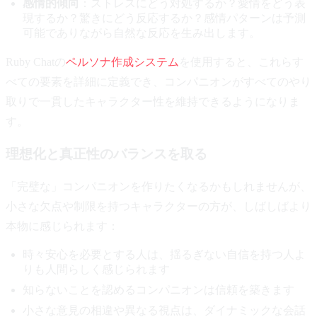
感情的傾向
：ストレスにどう対処するか？愛情をどう表
現するか？驚きにどう反応するか？感情パターンは予測
可能でありながら自然な反応を生み出します。
Ruby Chatの
ペルソナ作成システム
を使用すると、これらす
べての要素を詳細に定義でき、コンパニオンがすべてのやり
取りで一貫したキャラクター性を維持できるようになりま
す。
理想化と真正性のバランスを取る
「完璧な」コンパニオンを作りたくなるかもしれませんが、
小さな欠点や制限を持つキャラクターの方が、しばしばより
本物に感じられます：
時々安心を必要とする人は、揺るぎない自信を持つ人よ
りも人間らしく感じられます
知らないことを認めるコンパニオンは信頼を築きます
小さな意見の相違や異なる視点は、ダイナミックな会話