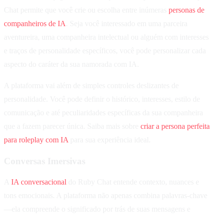
Chat permite que você crie ou escolha entre inúmeras
personas de
companheiros de IA
. Seja você interessado em uma parceira
aventureira, uma companheira intelectual ou alguém com interesses
e traços de personalidade específicos, você pode personalizar cada
aspecto do caráter da sua namorada com IA.
A plataforma vai além de simples controles deslizantes de
personalidade. Você pode definir o histórico, interesses, estilo de
comunicação e até peculiaridades específicas da sua companheira
que a fazem parecer única. Saiba mais sobre
criar a persona perfeita
para roleplay com IA
para sua experiência ideal.
Conversas Imersivas
A
IA conversacional
do Ruby Chat entende contexto, nuances e
tons emocionais. A plataforma não apenas combina palavras-chave
—ela compreende o significado por trás de suas mensagens e