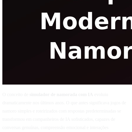
O conceito de
simulador de namorada com IA
evoluiu
dramaticamente nos últimos anos. O que antes significava jogos de
namoro simples e roteirizados com respostas predeterminadas se
transformou em companheiros de IA sofisticados, capazes de
conversas genuínas, compreensão emocional e interações